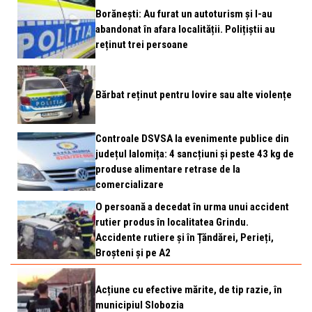
Borănești: Au furat un autoturism și l-au
abandonat în afara localității. Polițiștii au
reținut trei persoane
Bărbat reținut pentru lovire sau alte violențe
Controale DSVSA la evenimente publice din
județul Ialomița: 4 sancțiuni și peste 43 kg de
produse alimentare retrase de la
comercializare
O persoană a decedat în urma unui accident
rutier produs în localitatea Grindu.
Accidente rutiere și în Țăndărei, Perieți,
Broșteni și pe A2
Acțiune cu efective mărite, de tip razie, în
municipiul Slobozia