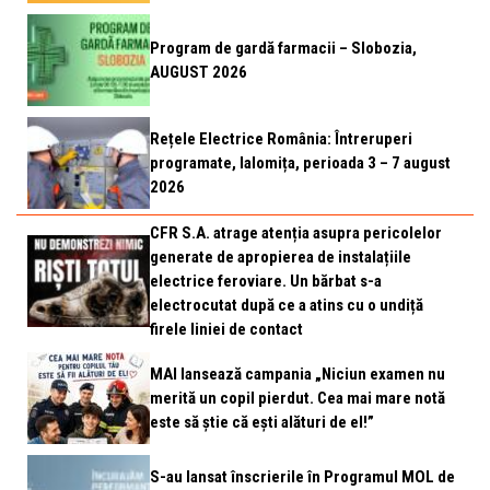
Program de gardă farmacii – Slobozia,
AUGUST 2026
Rețele Electrice România: Întreruperi
programate, Ialomița, perioada 3 – 7 august
2026
CFR S.A. atrage atenția asupra pericolelor
generate de apropierea de instalațiile
electrice feroviare. Un bărbat s-a
electrocutat după ce a atins cu o undiță
firele liniei de contact
MAI lansează campania „Niciun examen nu
merită un copil pierdut. Cea mai mare notă
este să știe că ești alături de el!”
S-au lansat înscrierile în Programul MOL de