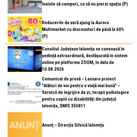
înainte să cumperi, ca să nu pierzi spațiu (P)
Reducerile de vară ajung la Aurora
Multimarket cu discounturi de până la 60%
(P)
Consiliul Județean Ialomița se convoacă în
ședință extraordinară, desfășurată în sistem
online pe platforma ZOOM, în data de
10.08.2026
Comunicat de presă – Lansare proiect
”Alături de voi pentru o viață mai bună” –
Servicii de îngrijire de zi, terapii psihologice
pentru copiii cu dizabilități din județul
Ialomița, SMIS 355811
Anunț – Direcția Silvică Ialomița