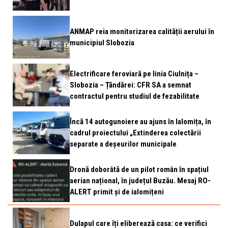
ANMAP reia monitorizarea calității aerului în
municipiul Slobozia
Electrificare feroviară pe linia Ciulnița –
Slobozia – Țăndărei: CFR SA a semnat
contractul pentru studiul de fezabilitate
Încă 14 autogunoiere au ajuns în Ialomița, în
cadrul proiectului „Extinderea colectării
separate a deșeurilor municipale
Dronă doborâtă de un pilot român în spațiul
aerian național, în județul Buzău. Mesaj RO-
ALERT primit și de ialomițeni
Dulapul care îți eliberează casa: ce verifici