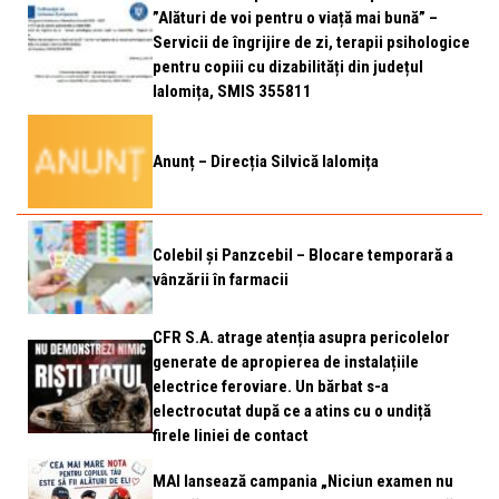
”Alături de voi pentru o viață mai bună” –
Servicii de îngrijire de zi, terapii psihologice
pentru copiii cu dizabilități din județul
Ialomița, SMIS 355811
Anunț – Direcția Silvică Ialomița
Colebil și Panzcebil – Blocare temporară a
vânzării în farmacii
CFR S.A. atrage atenția asupra pericolelor
generate de apropierea de instalațiile
electrice feroviare. Un bărbat s-a
electrocutat după ce a atins cu o undiță
firele liniei de contact
MAI lansează campania „Niciun examen nu