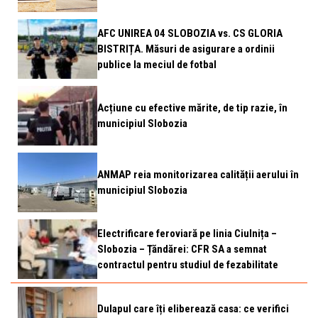
AFC UNIREA 04 SLOBOZIA vs. CS GLORIA
BISTRIȚA. Măsuri de asigurare a ordinii
publice la meciul de fotbal
Acțiune cu efective mărite, de tip razie, în
municipiul Slobozia
ANMAP reia monitorizarea calității aerului în
municipiul Slobozia
Electrificare feroviară pe linia Ciulnița –
Slobozia – Țăndărei: CFR SA a semnat
contractul pentru studiul de fezabilitate
Dulapul care îți eliberează casa: ce verifici