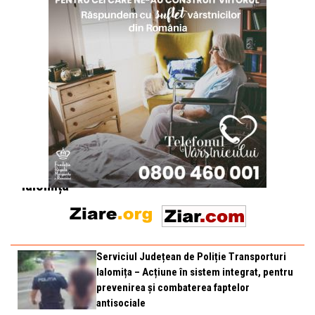
pe Podul
Bucu
Conferință
anuală
–
“Autismul
în
Ialomița”
Serviciul Județean de Poliție Transporturi
Ialomița – Acțiune în sistem integrat, pentru
prevenirea și combaterea faptelor
antisociale