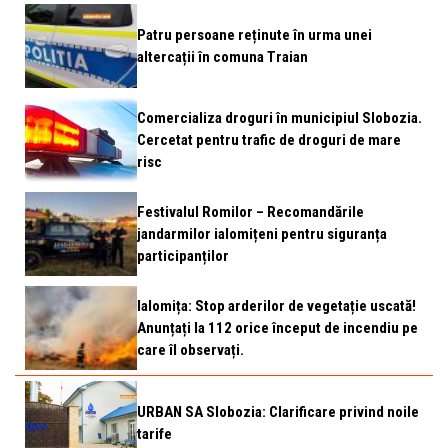
Patru persoane reținute în urma unei
altercații în comuna Traian
Comercializa droguri în municipiul Slobozia.
Cercetat pentru trafic de droguri de mare
risc
Festivalul Romilor – Recomandările
jandarmilor ialomițeni pentru siguranța
participanților
Ialomița: Stop arderilor de vegetație uscată!
Anunțați la 112 orice început de incendiu pe
care îl observați.
URBAN SA Slobozia: Clarificare privind noile
tarife