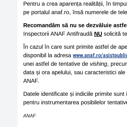
Pentru a crea aparența realității, în timpu
pe portalul anaf.ro, însă numerele de telef
Recomandăm să nu se dezvăluie astfel 
Inspectorii ANAF Antifraudă
NU
solicită t
În cazul în care sunt primite astfel de ape
www.anaf.ro/asistpubli
disponibil la adresa
unei astfel de tentative de
vishing
, precum
data și ora apelului, sau caracteristici al
ANAF.
Datele identificate și indiciile primite su
pentru instrumentarea posibilelor tentative
ANAF