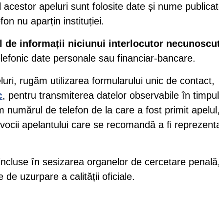
l acestor apeluri sunt folosite date și nume publica
on nu aparțin instituției.
de informații niciunui interlocutor necunoscu
elefonic date personale sau financiar-bancare.
luri, rugăm utilizarea formularului unic de contact,
c
, pentru transmiterea datelor observabile în timpul
 numărul de telefon de la care a fost primit apelul
e vocii apelantului care se recomandă a fi reprezenta
nt incluse în sesizarea organelor de cercetare penală
 de uzurpare a calității oficiale.