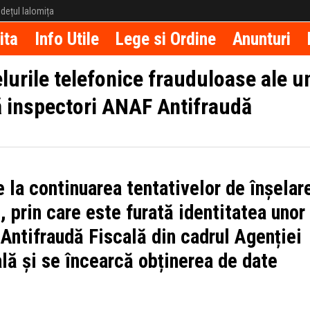
județul Ialomița
ita
Info Utile
Lege si Ordine
Anunturi
rile telefonice frauduloase ale u
 inspectori ANAF Antifraudă
 la continuarea tentativelor de înșelar
, prin care este furată identitatea unor
 Antifraudă Fiscală din cadrul Agenției
lă și se încearcă obținerea de date