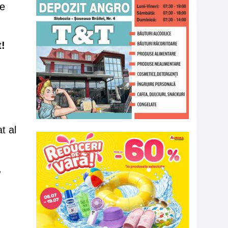
te
t!
,
t al
,