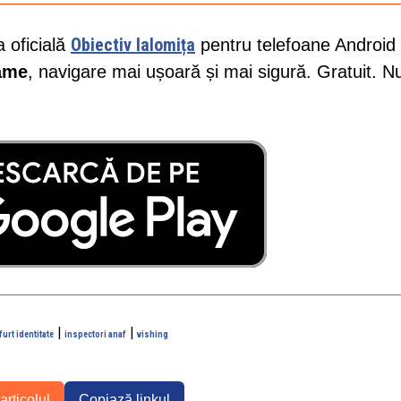
Obiectiv Ialomița
a oficială
pentru telefoane Android 
lame
, navigare mai ușoară și mai sigură. Gratuit. N
|
|
furt identitate
inspectori anaf
vishing
articolul
Copiază linkul