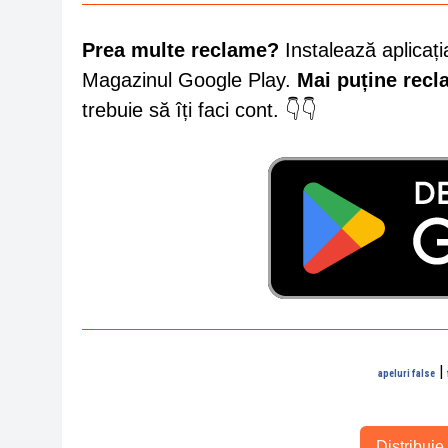
Prea multe reclame?
Instalează aplicați
Magazinul Google Play.
Mai puține rec
trebuie să îți faci cont. 👇👇
|
apeluri false
Distribuie 