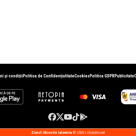
i și condiții
Politica de Confidențialitate
Cookies
Politica GDPR
Publicitate
Ziarul Obiectiv Ialomita
© 2026 | obiectiv.net