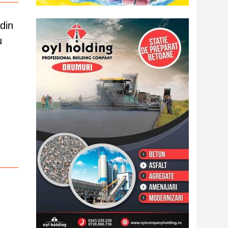
din
u