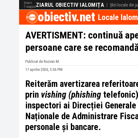
Vineri
ZIARUL OBIECTIV IALOMIȚA
|
Știri locale din 
7 august
obiectiv.net
Locale Ialom
AVERTISMENT: continuă apelu
persoane care se recomandă
Publicat de Razvan M.
17 aprilie 2026, 3:36 PM
Reiterăm avertizarea referitoare
prin
vishing (phishing
telefonic)
inspectori ai Direcției Generale
Naționale de Administrare Fisca
personale și bancare.