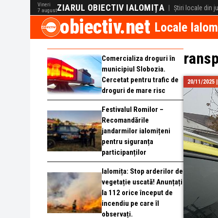
Vineri
ZIARUL OBIECTIV IALOMIȚA
|
Știri locale din 
7 august
obiectiv.net
Locale Ialom
ransp
Comercializa droguri în
municipiul Slobozia.
Cercetat pentru trafic de
20/11/2025 
droguri de mare risc
Festivalul Romilor –
Recomandările
jandarmilor ialomițeni
pentru siguranța
participanților
Ialomița: Stop arderilor de
vegetație uscată! Anunțați
la 112 orice început de
incendiu pe care îl
observați.