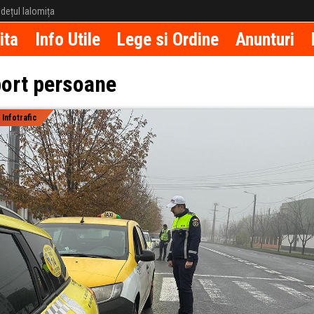
județul Ialomița
ita
Info Utile
Lege si Ordine
Anunturi
ort persoane
|
Infotrafic