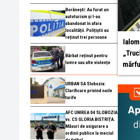
Borănești: Au furat un
autoturism și l-au
abandonat în afara
localității. Polițiștii au
reținut trei persoane
Ialom
„Truc
Bărbat reținut pentru
lovire sau alte violențe
mărfu
URBAN SA Slobozia:
Clarificare privind noile
tarife
AFC UNIREA 04 SLOBOZIA
vs. CS GLORIA BISTRIȚA.
Măsuri de asigurare a
ordinii publice la meciul