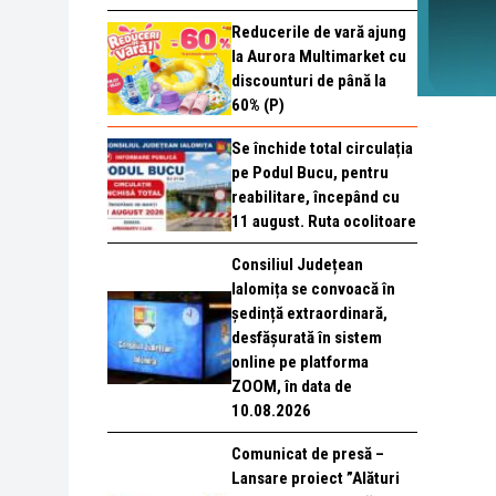
Reducerile de vară ajung
la Aurora Multimarket cu
discounturi de până la
60% (P)
Se închide total circulația
pe Podul Bucu, pentru
reabilitare, începând cu
11 august. Ruta ocolitoare
Consiliul Județean
Ialomița se convoacă în
ședință extraordinară,
desfășurată în sistem
online pe platforma
ZOOM, în data de
10.08.2026
Comunicat de presă –
Lansare proiect ”Alături