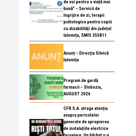
de voi pentru o viață mai
bună” – Servicii de
îngrijire de zi, terapii
psihologice pentru copiii
cu dizabilități din județul
Ialomița, SMIS 355811
Anunț – Direcția Silvică
Ialomița
Program de gardă
farmacii – Slobozia,
AUGUST 2026
CFR S.A. atrage atenția
asupra pericolelor
generate de apropierea
de instalațiile electrice
feroviare. Un bărbat s-a