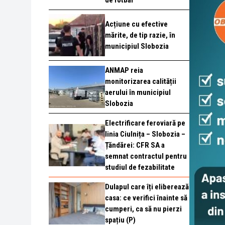
de fotbal
Acțiune cu efective
mărite, de tip razie, în
municipiul Slobozia
ANMAP reia
monitorizarea calității
aerului în municipiul
Slobozia
Electrificare feroviară pe
linia Ciulnița – Slobozia –
Țăndărei: CFR SA a
semnat contractul pentru
studiul de fezabilitate
Dulapul care îți eliberează
casa: ce verifici înainte să
cumperi, ca să nu pierzi
spațiu (P)