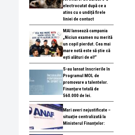
electrocutat după ce a
atins cu o undiță firele
liniei de contact
MAI lansează campania
„Niciun examen nu merită
un copil pierdut. Cea mai
mare notă este să știe că
ești alături de el!”
S-au lansat înscrierile în
Programul MOL de
promovare a talentelor.
Finanțare totală de
560.000 de lei.
Mari averi nejustificate –
situație centralizată la
Ministerul Finanțelor: