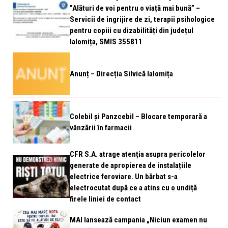
”Alături de voi pentru o viață mai bună” –
Servicii de îngrijire de zi, terapii psihologice
pentru copiii cu dizabilități din județul
Ialomița, SMIS 355811
Anunț – Direcția Silvică Ialomița
Colebil și Panzcebil – Blocare temporară a
vânzării în farmacii
CFR S.A. atrage atenția asupra pericolelor
generate de apropierea de instalațiile
electrice feroviare. Un bărbat s-a
electrocutat după ce a atins cu o undiță
firele liniei de contact
MAI lansează campania „Niciun examen nu