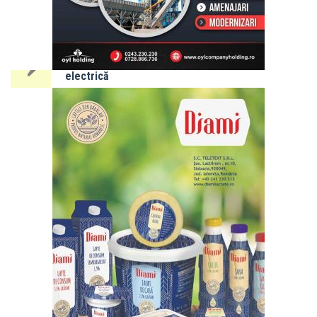
IALOMIȚA:
Întreruperi
programate
energie
electrică
10 - 14
august
2026
SLOBOZIA:
Program
de gardă
farmacii -
luna
AUGUST