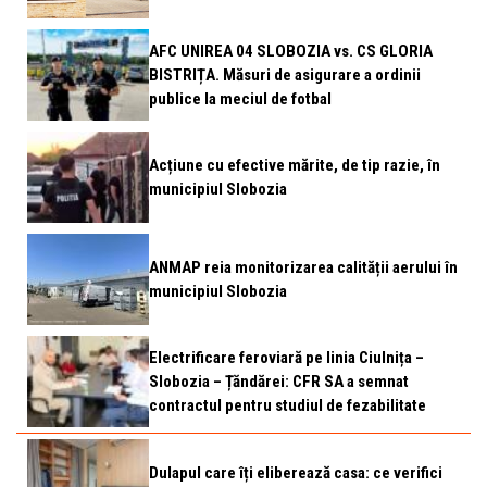
AFC UNIREA 04 SLOBOZIA vs. CS GLORIA
BISTRIȚA. Măsuri de asigurare a ordinii
publice la meciul de fotbal
Acțiune cu efective mărite, de tip razie, în
municipiul Slobozia
ANMAP reia monitorizarea calității aerului în
municipiul Slobozia
Electrificare feroviară pe linia Ciulnița –
Slobozia – Țăndărei: CFR SA a semnat
contractul pentru studiul de fezabilitate
Dulapul care îți eliberează casa: ce verifici