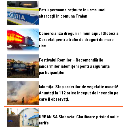
Patru persoane reținute în urma unei
altercații în comuna Traian
Comercializa droguri în municipiul Slobozia.
Cercetat pentru trafic de droguri de mare
risc
Festivalul Romilor – Recomandările
jandarmilor ialomițeni pentru siguranța
participanților
Ialomița: Stop arderilor de vegetație uscată!
Anunțați la 112 orice început de incendiu pe
care îl observați.
URBAN SA Slobozia: Clarificare privind noile
tarife