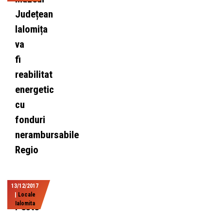
Județean
Ialomița
va
fi
reabilitat
energetic
cu
fonduri
nerambursabile
Regio
13/12/2017
|
Locale
Ialomita
Peste