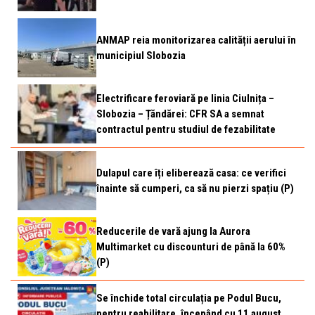
ANMAP reia monitorizarea calității aerului în
municipiul Slobozia
Electrificare feroviară pe linia Ciulnița –
Slobozia – Țăndărei: CFR SA a semnat
contractul pentru studiul de fezabilitate
Dulapul care îți eliberează casa: ce verifici
înainte să cumperi, ca să nu pierzi spațiu (P)
Reducerile de vară ajung la Aurora
Multimarket cu discounturi de până la 60%
(P)
Se închide total circulația pe Podul Bucu,
pentru reabilitare, începând cu 11 august.