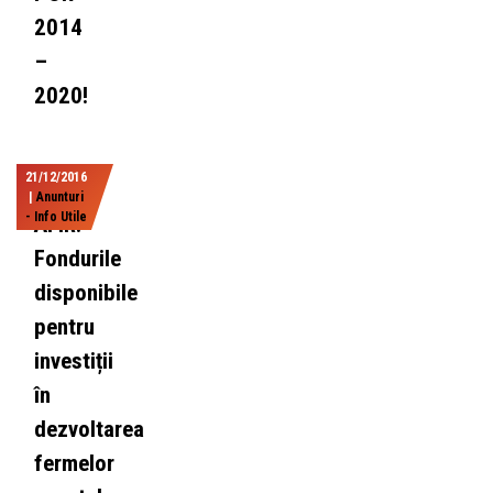
2014
–
2020!
21/12/2016
|
Anunturi
- Info Utile
AFIR:
Fondurile
disponibile
pentru
investiții
în
dezvoltarea
fermelor