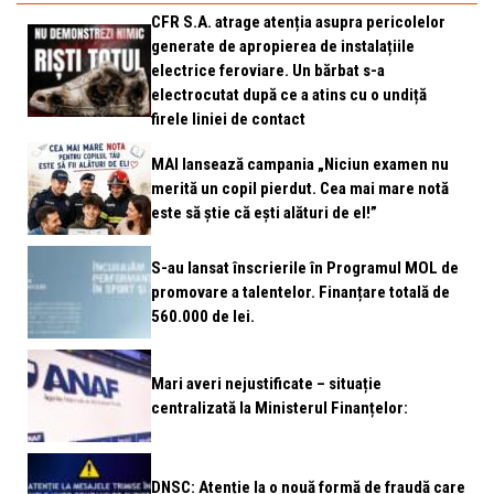
CFR S.A. atrage atenția asupra pericolelor
generate de apropierea de instalațiile
electrice feroviare. Un bărbat s-a
electrocutat după ce a atins cu o undiță
firele liniei de contact
MAI lansează campania „Niciun examen nu
merită un copil pierdut. Cea mai mare notă
este să știe că ești alături de el!”
S-au lansat înscrierile în Programul MOL de
promovare a talentelor. Finanțare totală de
560.000 de lei.
Mari averi nejustificate – situație
centralizată la Ministerul Finanțelor:
DNSC: Atenție la o nouă formă de fraudă care