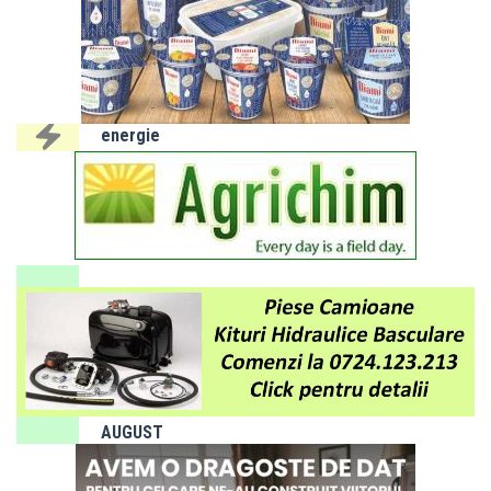
IALOMIȚA:
Întreruperi
programate
energie
electrică 3
- 7 august
2026
SLOBOZIA:
Program
de gardă
farmacii -
luna
AUGUST