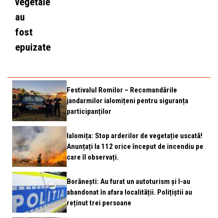
vegetale
au
fost
epuizate
Festivalul Romilor – Recomandările
jandarmilor ialomițeni pentru siguranța
participanților
Ialomița: Stop arderilor de vegetație uscată!
Anunțați la 112 orice început de incendiu pe
care îl observați.
Borănești: Au furat un autoturism și l-au
abandonat în afara localității. Polițiștii au
reținut trei persoane