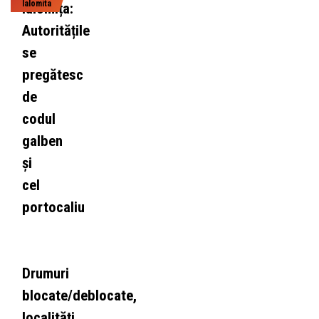
Ialomita
Ialomița:
Autoritățile
se
pregătesc
de
codul
galben
și
cel
portocaliu
Drumuri
blocate/deblocate,
localități