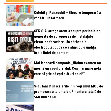
Colebil și Panzcebil – Blocare temporară a
vânzării în farmacii
CFR S.A. atrage atenția asupra pericolelor
generate de apropierea de instalațiile
electrice feroviare. Un bărbat s-a
electrocutat după ce a atins cu o undiță
firele liniei de contact
MAI lansează campania „Niciun examen nu
merită un copil pierdut. Cea mai mare notă
este să știe că ești alături de el!”
S-au lansat înscrierile în Programul MOL de
promovare a talentelor. Finanțare totală de
560.000 de lei.