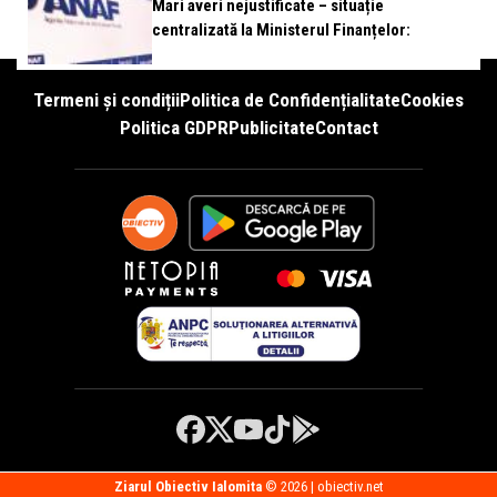
Mari averi nejustificate – situație
centralizată la Ministerul Finanțelor:
Termeni și condiții
Politica de Confidențialitate
Cookies
Politica GDPR
Publicitate
Contact
Ziarul Obiectiv Ialomita
© 2026 | obiectiv.net