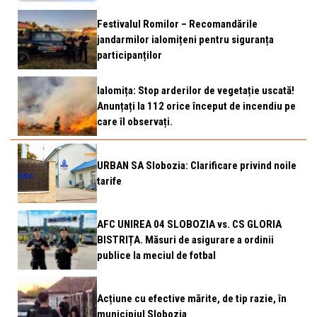
Festivalul Romilor – Recomandările
jandarmilor ialomițeni pentru siguranța
participanților
Ialomița: Stop arderilor de vegetație uscată!
Anunțați la 112 orice început de incendiu pe
care îl observați.
URBAN SA Slobozia: Clarificare privind noile
tarife
AFC UNIREA 04 SLOBOZIA vs. CS GLORIA
BISTRIȚA. Măsuri de asigurare a ordinii
publice la meciul de fotbal
Acțiune cu efective mărite, de tip razie, în
municipiul Slobozia