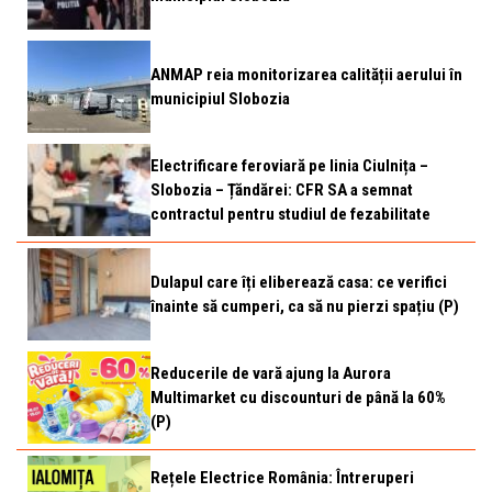
ANMAP reia monitorizarea calității aerului în
municipiul Slobozia
Electrificare feroviară pe linia Ciulnița –
Slobozia – Țăndărei: CFR SA a semnat
contractul pentru studiul de fezabilitate
Dulapul care îți eliberează casa: ce verifici
înainte să cumperi, ca să nu pierzi spațiu (P)
Reducerile de vară ajung la Aurora
Multimarket cu discounturi de până la 60%
(P)
Rețele Electrice România: Întreruperi