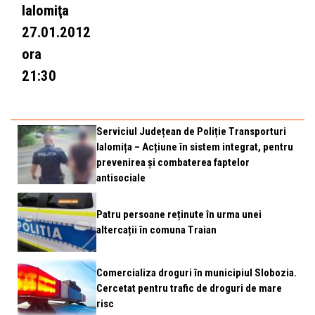
Ialomiţa
27.01.2012
ora
21:30
Serviciul Județean de Poliție Transporturi
Ialomița – Acțiune în sistem integrat, pentru
prevenirea și combaterea faptelor
antisociale
Patru persoane reținute în urma unei
altercații în comuna Traian
Comercializa droguri în municipiul Slobozia.
Cercetat pentru trafic de droguri de mare
risc