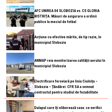
AFC UNIREA 04 SLOBOZIA vs. CS GLORIA
BISTRIȚA. Măsuri de asigurare a ordinii
publice la meciul de fotbal
Acțiune cu efective mărite, de tip razie, în
municipiul Slobozia
ANMAP reia monitorizarea calității aerului în
municipiul Slobozia
Electrificare feroviară pe linia Ciulnița –
Slobozia – Țăndărei: CFR SA a semnat
contractul pentru studiul de fezabilitate
Dulapul care îți eliberează casa: ce verifici