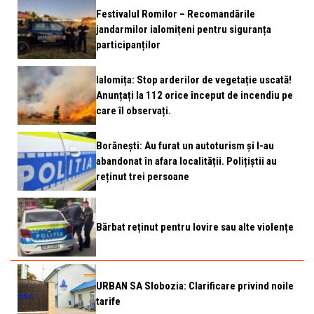
Festivalul Romilor – Recomandările
jandarmilor ialomițeni pentru siguranța
participanților
Ialomița: Stop arderilor de vegetație uscată!
Anunțați la 112 orice început de incendiu pe
care îl observați.
Borănești: Au furat un autoturism și l-au
abandonat în afara localității. Polițiștii au
reținut trei persoane
Bărbat reținut pentru lovire sau alte violențe
URBAN SA Slobozia: Clarificare privind noile
tarife