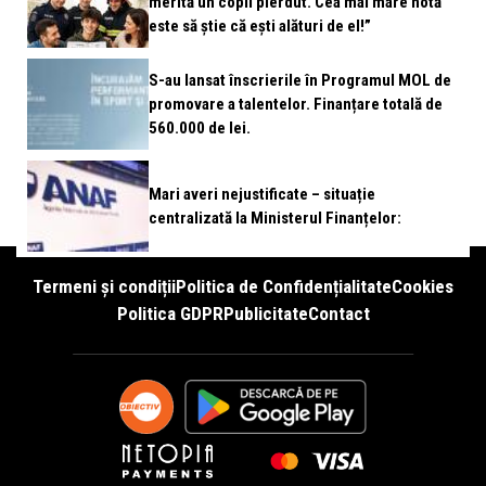
merită un copil pierdut. Cea mai mare notă
este să știe că ești alături de el!”
S-au lansat înscrierile în Programul MOL de
promovare a talentelor. Finanțare totală de
560.000 de lei.
Mari averi nejustificate – situație
centralizată la Ministerul Finanțelor:
Termeni și condiții
Politica de Confidențialitate
Cookies
Politica GDPR
Publicitate
Contact