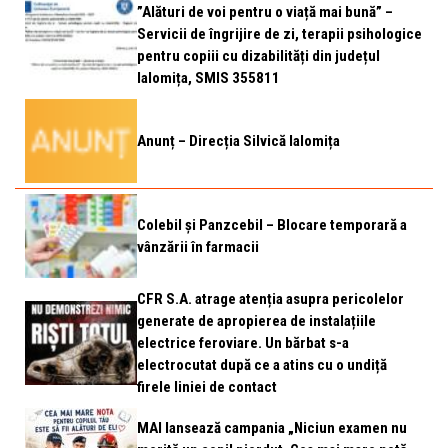
”Alături de voi pentru o viață mai bună” –
Servicii de îngrijire de zi, terapii psihologice
pentru copiii cu dizabilități din județul
Ialomița, SMIS 355811
Anunț – Direcția Silvică Ialomița
Colebil și Panzcebil – Blocare temporară a
vânzării în farmacii
CFR S.A. atrage atenția asupra pericolelor
generate de apropierea de instalațiile
electrice feroviare. Un bărbat s-a
electrocutat după ce a atins cu o undiță
firele liniei de contact
MAI lansează campania „Niciun examen nu