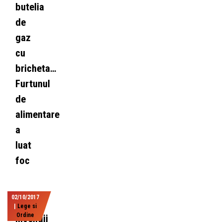
butelia
de
gaz
cu
bricheta…
Furtunul
de
alimentare
a
luat
foc
02/10/2017
|
Lege si
Ordine
Incendii