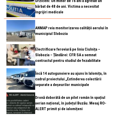
Urziceni: Un minor de 16 ani a agresat un
bărbat de 48 de ani. Victima a necesitat
îngrijiri medicale
ANMAP reia monitorizarea calității aerului în
municipiul Slobozia
Electrificare feroviară pe linia Ciulnița –
Slobozia – Țăndărei: CFR SA a semnat
contractul pentru studiul de fezabilitate
Încă 14 autogunoiere au ajuns în Ialomița, în
cadrul proiectului „Extinderea colectării
separate a deșeurilor municipale
Dronă doborâtă de un pilot român în spațiul
aerian național, în județul Buzău. Mesaj RO-
ALERT primit și de ialomițeni