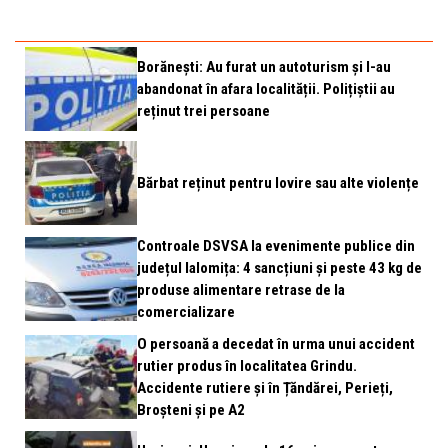
Borănești: Au furat un autoturism și l-au
abandonat în afara localității. Polițiștii au
reținut trei persoane
Bărbat reținut pentru lovire sau alte violențe
Controale DSVSA la evenimente publice din
județul Ialomița: 4 sancțiuni și peste 43 kg de
produse alimentare retrase de la
comercializare
O persoană a decedat în urma unui accident
rutier produs în localitatea Grindu.
Accidente rutiere și în Țăndărei, Perieți,
Broșteni și pe A2