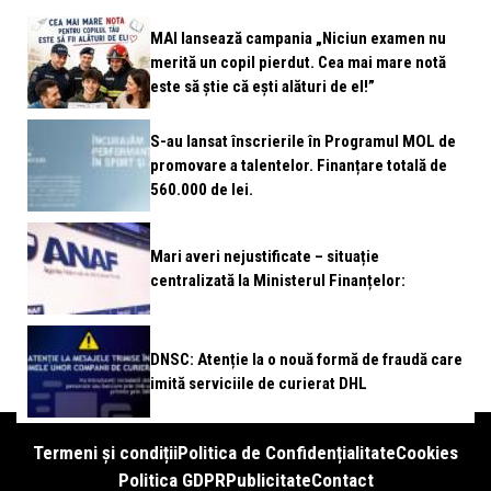
MAI lansează campania „Niciun examen nu
merită un copil pierdut. Cea mai mare notă
este să știe că ești alături de el!”
S-au lansat înscrierile în Programul MOL de
promovare a talentelor. Finanțare totală de
560.000 de lei.
Mari averi nejustificate – situație
centralizată la Ministerul Finanțelor:
DNSC: Atenție la o nouă formă de fraudă care
imită serviciile de curierat DHL
Termeni și condiții
Politica de Confidențialitate
Cookies
Politica GDPR
Publicitate
Contact