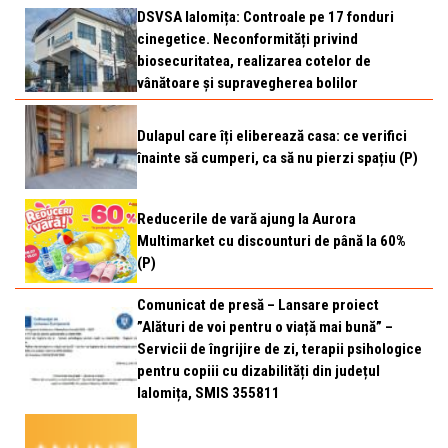
DSVSA Ialomița: Controale pe 17 fonduri
cinegetice. Neconformități privind
biosecuritatea, realizarea cotelor de
vânătoare și supravegherea bolilor
Dulapul care îți eliberează casa: ce verifici
înainte să cumperi, ca să nu pierzi spațiu (P)
Reducerile de vară ajung la Aurora
Multimarket cu discounturi de până la 60%
(P)
Comunicat de presă – Lansare proiect
”Alături de voi pentru o viață mai bună” –
Servicii de îngrijire de zi, terapii psihologice
pentru copiii cu dizabilități din județul
Ialomița, SMIS 355811