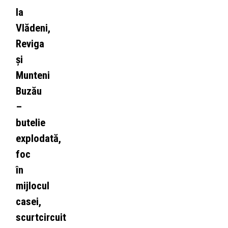
la
Vlădeni,
Reviga
și
Munteni
Buzău
–
butelie
explodată,
foc
în
mijlocul
casei,
scurtcircuit