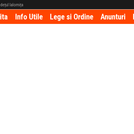
județul Ialomița
ita
Info Utile
Lege si Ordine
Anunturi