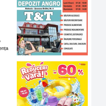
o
ența