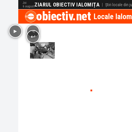
Joi
ZIARUL OBIECTIV IALOMIȚA
|
Știri locale din 
6 august
obiectiv.net
Locale Ialom