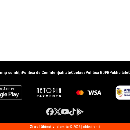
i și condiții
Politica de Confidențialitate
Cookies
Politica GDPR
Publicitate
Ziarul Obiectiv Ialomita
© 2026 | obiectiv.net