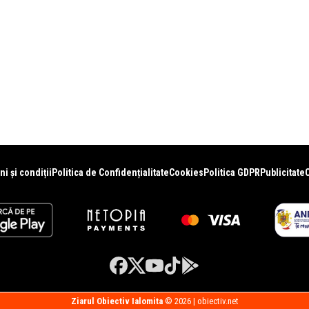
i și condiții
Politica de Confidențialitate
Cookies
Politica GDPR
Publicitate
Ziarul Obiectiv Ialomita
© 2026 | obiectiv.net