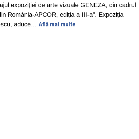
ajul expoziției de arte vizuale GENEZA, din cadrul
din România-APCOR, ediția a III-a”. Expoziția
Află mai multe
silescu, aduce…