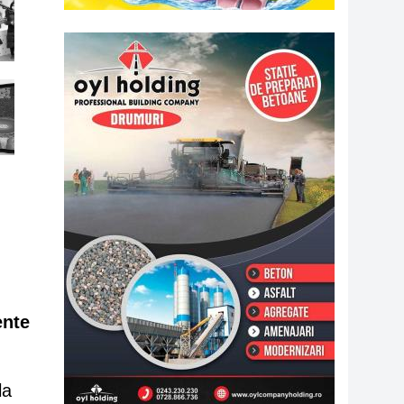
ente
la