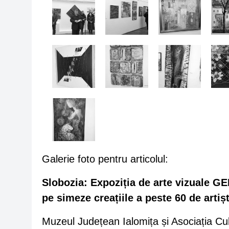
Galerie foto pentru articolul:
Slobozia: Expoziția de arte vizuale G
pe simeze creațiile a peste 60 de artișt
Muzeul Județean Ialomița și Asociația Cult