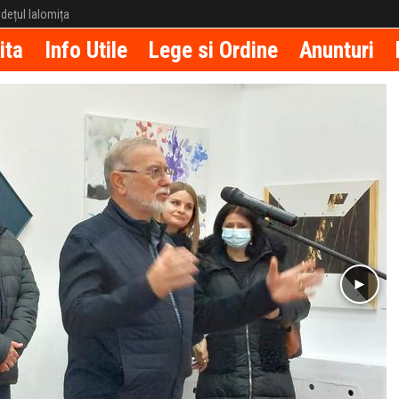
județul Ialomița
ita
Info Utile
Lege si Ordine
Anunturi