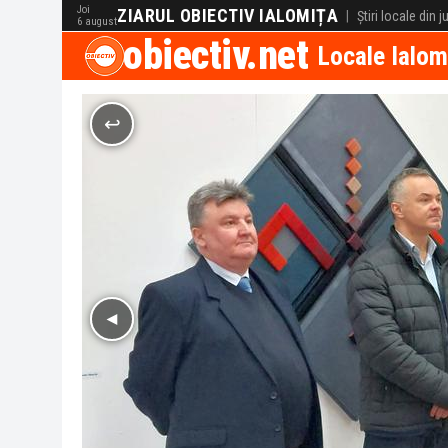
Joi
ZIARUL OBIECTIV IALOMIȚA
|
Știri locale din 
6 august
obiectiv.net
Locale Ialom