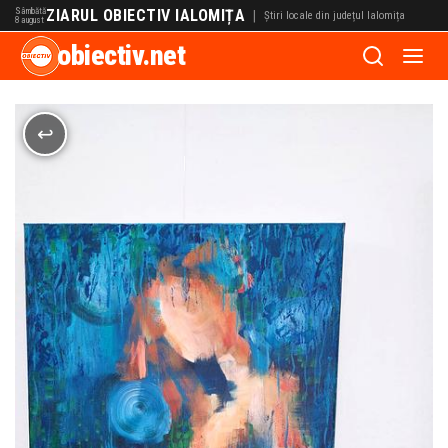
Sâmbătă
ZIARUL OBIECTIV IALOMIȚA
|
Știri locale din județul Ialomița
8 august
obiectiv.net