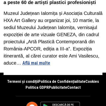
a peste 60 de artiști plastici profesioniști
Muzeul Județean Ialomița și Asociația Culturală
HXA Art Gallery au organizat joi, 10 martie, la
sediul Muzeului Județean Ialomița, vernisajul
expoziției de arte vizuale GENEZA, din cadrul
proiectului „Artă Plastică Contemporană din
România-APCOR, ediția a III-a”. Expoziția
itinerantă, al cărei curator este Ami Vasilescu,
aduce…
Află mai multe
Termeni și condiții
Politica de Confidențialitate
Cookies
Politica GDPR
Publicitate
Contact