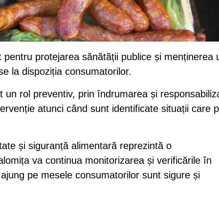
pentru protejarea sănătății publice și menținerea 
se la dispoziția consumatorilor.
t un rol preventiv, prin îndrumarea și responsabili
ervenție atunci când sunt identificate situații care 
tate și siguranță alimentară reprezintă o
lomița va continua monitorizarea și verificările în
 ajung pe mesele consumatorilor sunt sigure și