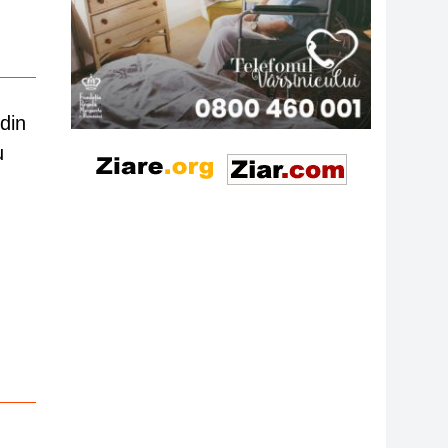
din
u