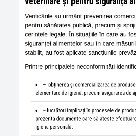
veterinare și pentru siguranța a
Verificările au urmărit prevenirea comerci
pentru sănătatea publică, precum și sprij
cerințele legale. În situațiile în care au 
siguranței alimentelor sau în care măsuri
stabilit, au fost aplicate sancțiunile prevă
Printre principalele neconformități identi
– obținerea și comercializarea de produse
elementare de igienă, precum asigurarea de a
– lucrători implicați în procesele de produ
prezenta documente care să ateste efectuarea
igiena personală;