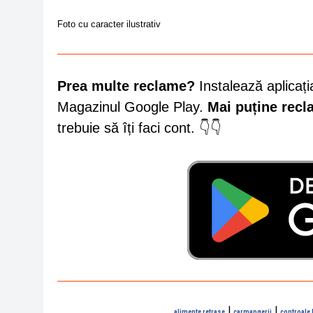
Foto cu caracter ilustrativ
Prea multe reclame?
Instalează aplicați
Magazinul Google Play.
Mai puține rec
trebuie să îți faci cont. 👇👇
|
|
alimente retrase
carmangerii
controale