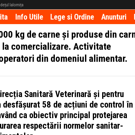
județul Ialomița
ita
Info Utile
Lege si Ordine
Anunturi
.000 kg de carne și produse din car
e la comercializare. Activitate
operatori din domeniul alimentar.
irecția Sanitară Veterinară și pentru
 desfășurat 58 de acțiuni de control în
având ca obiectiv principal protejarea
urarea respectării normelor sanitar-