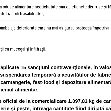
e produse alimentare neetichetate sau cu etichete distruse și f
ut stabili trasabilitatea;
ambalaje deteriorate care nu mai asigurau protecția împotriva
i cu mucegai și infiltrații.
t aplicate 15 sancțiuni contravenționale, în valo
ă suspendarea temporară a activităților de fabri
 carmangerie, fast-food și depozitare alimentar
meniul alimentar.
e oficial de la comercializare 1.097,81 kg de ca
ie și pește, întreaga cantitate fiind dirijată că