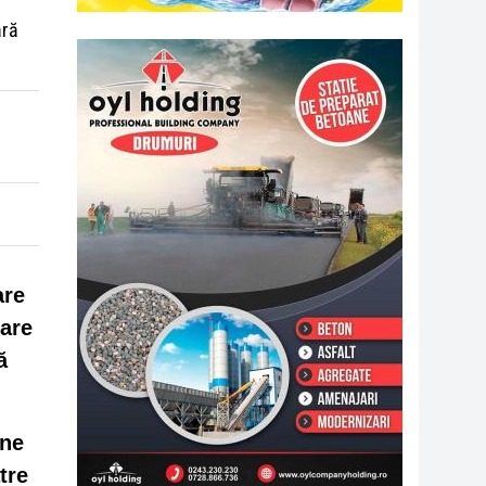
ără
are
care
ă
rne
tre