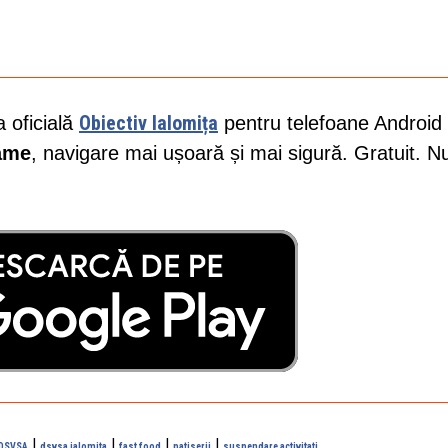
Obiectiv Ialomița
a oficială
pentru telefoane Android 
lame
, navigare mai ușoară și mai sigură. Gratuit. N
|
|
|
|
 DSVSA
dsvsa ialomita
fast food
patiserii
suspendare activitati