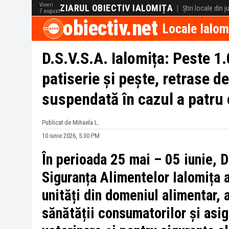
Vineri
ZIARUL OBIECTIV IALOMIȚA
|
Știri locale din 
7 august
obiectiv.net
Locale Ialom
D.S.V.S.A. Ialomița: Peste 1
patiserie și pește, retrase d
suspendată în cazul a patru 
Publicat de Mihaela L.
10 iunie 2026, 5:30 PM
În perioada 25 mai – 05 iunie, D
Siguranța Alimentelor Ialomița a
unități din domeniul alimentar, 
sănătății consumatorilor și asig