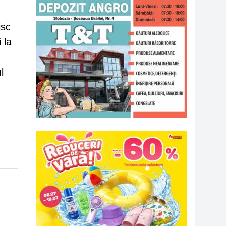
isc
 la
l