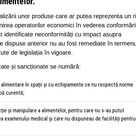
limentelor.
alizării unor produse care ar putea reprezenta un r
inirea operatorilor economici în vederea conformării
fost identificate neconformități cu impact asupra
le dispuse anterior nu au fost remediate în termenu
zute de legislația în vigoare.
ficate și sancționate se numără:
 alimentare în spații și cu echipamente ce nu respectă norme
pă curentă;
cție și manipulare a alimentelor, pentru care nu s-au putut
 examenului medical și care nu dispuneau de facilități pentru