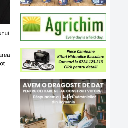
unui
zarea
pot