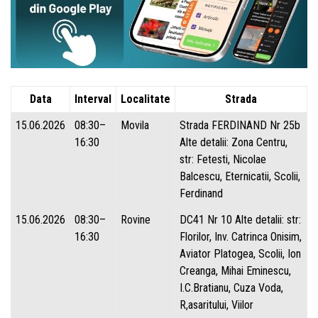
Data
Interval
Localitate
Strada
15.06.2026
08:30–
Movila
Strada FERDINAND Nr 25b
16:30
Alte detalii: Zona Centru,
str: Fetesti, Nicolae
Balcescu, Eternicatii, Scolii,
Ferdinand
15.06.2026
08:30–
Rovine
DC41 Nr 10 Alte detalii: str:
16:30
Florilor, Inv. Catrinca Onisim,
Aviator Platogea, Scolii, Ion
Creanga, Mihai Eminescu,
I.C.Bratianu, Cuza Voda,
R,asaritului, Viilor