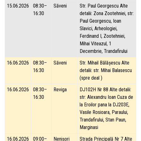
15.06.2026
08:30–
Săveni
Str. Paul Georgescu Alte
16:30
detalii: Zona Zootehniei, str:
Paul Georgescu, Ioan
Slavici, Arheologiei,
Ferdinand I, Zootehniei,
Mihai Viteazul, 1
Decembrie, Trandafirului
16.06.2026
08:30–
Săveni
Str. Mihail Bălășescu Alte
16:30
detalii: str. Mihai Balasescu
(spre deal )
16.06.2026
08:30–
Reviga
DJ102H Nr 88 Alte detalii:
16:30
str: Alexandru Ioan Cuza de
la Eroilor pana la DJ203E,
Vasile Rosioara, Paraului,
Trandafirului, Stan Paun,
Marginasi
16.06.2026
09:00–
Nenișori
Strada Principală Nr 7 Alte