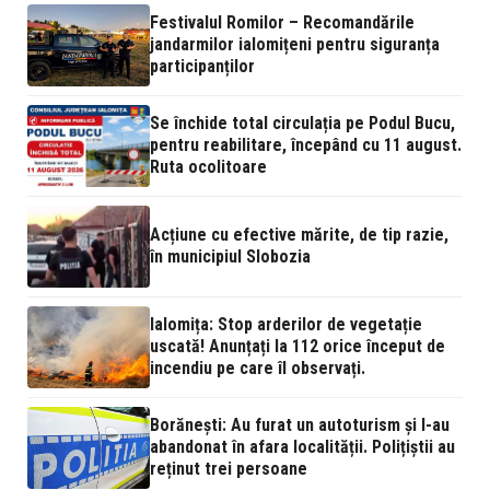
Festivalul Romilor – Recomandările
jandarmilor ialomițeni pentru siguranța
participanților
Se închide total circulația pe Podul Bucu,
pentru reabilitare, începând cu 11 august.
Ruta ocolitoare
Acțiune cu efective mărite, de tip razie,
în municipiul Slobozia
Ialomița: Stop arderilor de vegetație
uscată! Anunțați la 112 orice început de
incendiu pe care îl observați.
Borănești: Au furat un autoturism și l-au
abandonat în afara localității. Polițiștii au
reținut trei persoane