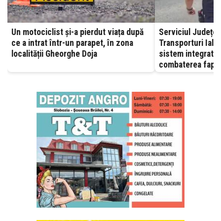
Un motociclist și-a pierdut viața după
Serviciul Județea
ce a intrat într-un parapet, în zona
Transporturi Ialomița – A
localității Gheorghe Doja
sistem integrat, 
combaterea fapte