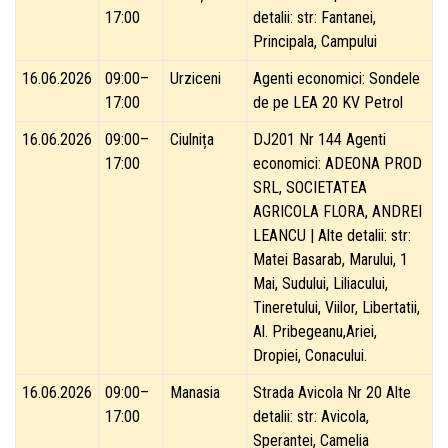
17:00
detalii: str: Fantanei,
Principala, Campului
16.06.2026
09:00–
Urziceni
Agenti economici: Sondele
17:00
de pe LEA 20 KV Petrol
16.06.2026
09:00–
Ciulnița
DJ201 Nr 144 Agenti
17:00
economici: ADEONA PROD
SRL, SOCIETATEA
AGRICOLA FLORA, ANDREI
LEANCU | Alte detalii: str:
Matei Basarab, Marului, 1
Mai, Sudului, Liliacului,
Tineretului, Viilor, Libertatii,
Al. Pribegeanu,Ariei,
Dropiei, Conacului.
16.06.2026
09:00–
Manasia
Strada Avicola Nr 20 Alte
17:00
detalii: str: Avicola,
Sperantei, Camelia