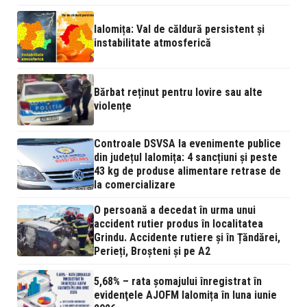
Ialomița: Val de căldură persistent și
instabilitate atmosferică
Bărbat reținut pentru lovire sau alte
violențe
Controale DSVSA la evenimente publice
din județul Ialomița: 4 sancțiuni și peste
43 kg de produse alimentare retrase de
la comercializare
O persoană a decedat în urma unui
accident rutier produs în localitatea
Grindu. Accidente rutiere și în Țăndărei,
Perieți, Broșteni și pe A2
5,68% – rata şomajului înregistrat în
evidenţele AJOFM Ialomița în luna iunie