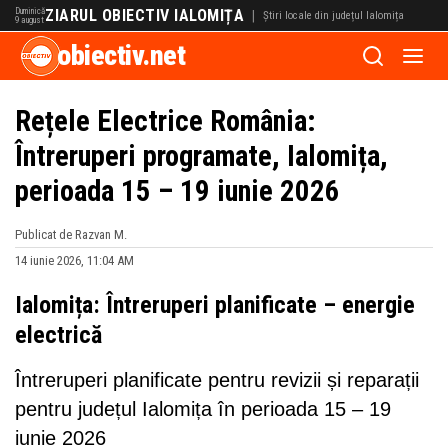
Duminică
ZIARUL OBIECTIV IALOMIȚA
|
Știri locale din județul Ialomița
9 august
obiectiv.net
Rețele Electrice România:
Întreruperi programate, Ialomița,
perioada 15 – 19 iunie 2026
Publicat de Razvan M.
14 iunie 2026, 11:04 AM
Ialomița: Întreruperi planificate – energie
electrică
Întreruperi planificate pentru revizii și reparații
pentru județul Ialomița în perioada 15 – 19
iunie 2026