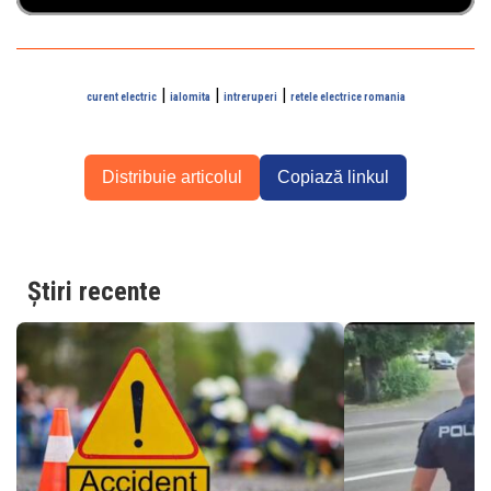
|
|
|
curent electric
ialomita
intreruperi
retele electrice romania
Distribuie articolul
Copiază linkul
Știri recente