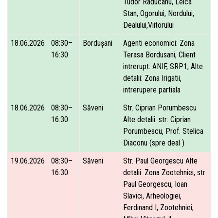
Tudor Raducanu, Leica
Stan, Ogorului, Nordului,
Dealului,Viitorului
18.06.2026
08:30–
Bordușani
Agenti economici: Zona
16:30
Terasa Bordusani, Client
intrerupt: ANIF, SRP1, Alte
detalii: Zona Irigatii,
intrerupere partiala
18.06.2026
08:30–
Săveni
Str. Ciprian Porumbescu
16:30
Alte detalii: str: Ciprian
Porumbescu, Prof. Stelica
Diaconu (spre deal )
19.06.2026
08:30–
Săveni
Str. Paul Georgescu Alte
16:30
detalii: Zona Zootehniei, str:
Paul Georgescu, Ioan
Slavici, Arheologiei,
Ferdinand I, Zootehniei,