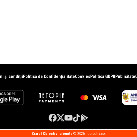
i și condiții
Politica de Confidențialitate
Cookies
Politica GDPR
Publicitate
Ziarul Obiectiv Ialomita
© 2026 | obiectiv.net