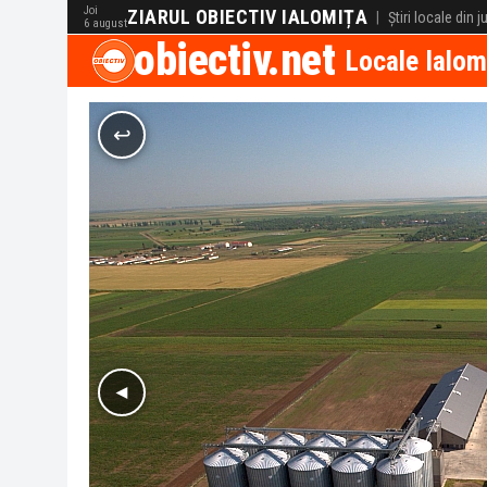
Joi
ZIARUL OBIECTIV IALOMIȚA
|
Știri locale din 
6 august
obiectiv.net
Locale Ialom