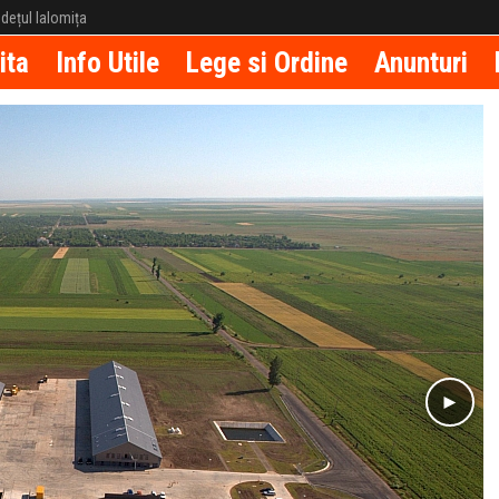
județul Ialomița
ita
Info Utile
Lege si Ordine
Anunturi