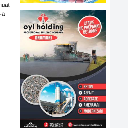
nuat
-a