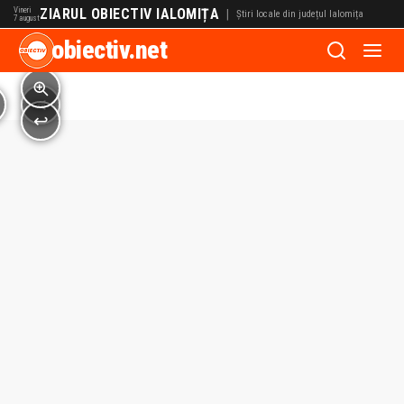
Vineri
ZIARUL OBIECTIV IALOMIȚA
|
Știri locale din județul Ialomița
7 august
obiectiv.net