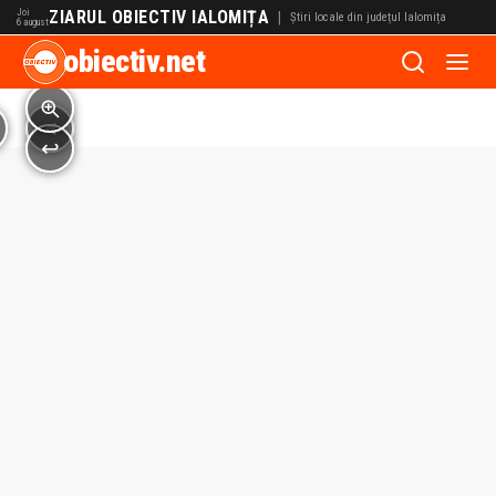
Joi
ZIARUL OBIECTIV IALOMIȚA
|
Știri locale din județul Ialomița
6 august
obiectiv.net