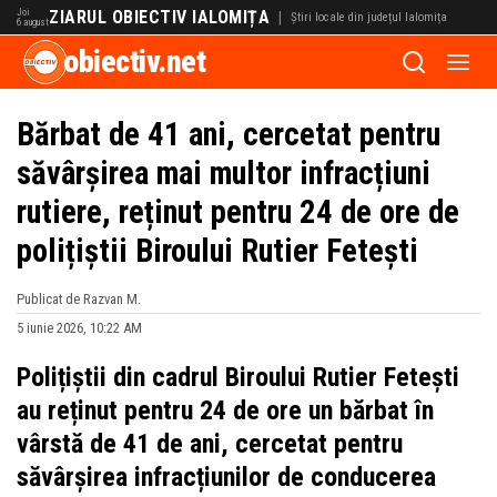
Joi
ZIARUL OBIECTIV IALOMIȚA
|
Știri locale din județul Ialomița
6 august
obiectiv.net
Bărbat de 41 ani, cercetat pentru
săvârșirea mai multor infracțiuni
rutiere, reținut pentru 24 de ore de
polițiștii Biroului Rutier Fetești
Publicat de Razvan M.
5 iunie 2026, 10:22 AM
Polițiștii din cadrul Biroului Rutier Fetești
au reținut pentru 24 de ore un bărbat în
vârstă de 41 de ani, cercetat pentru
săvârșirea infracțiunilor de conducerea