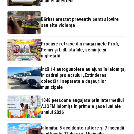
mamei acesteia
Bărbat arestat preventiv pentru lovire
sau alte violențe
Produse retrase din magazinele Profi,
Penny și Lidl: stafide, semințe și
înghețată
Încă 14 autogunoiere au ajuns în Ialomița,
în cadrul proiectului „Extinderea
colectării separate a deșeurilor
municipale
1348 persoane angajate prin intermediul
AJOFM Ialomița în primele șase luni ale
anului 2026
Ialomița: 5 accidente rutiere și 7 incendii
în ultimele 72 de ore. Misiunile