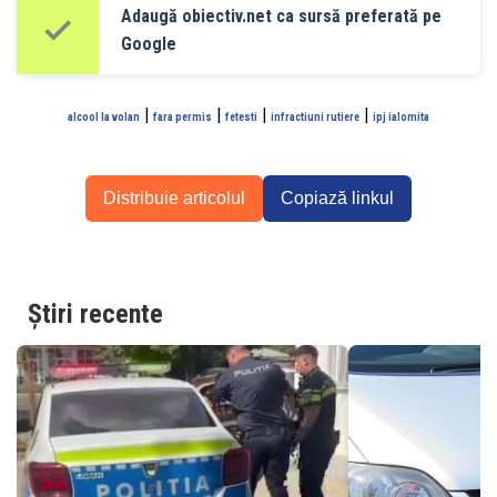
Adaugă obiectiv.net ca sursă preferată pe
Google
|
|
|
|
alcool la volan
fara permis
fetesti
infractiuni rutiere
ipj ialomita
Distribuie articolul
Copiază linkul
Știri recente