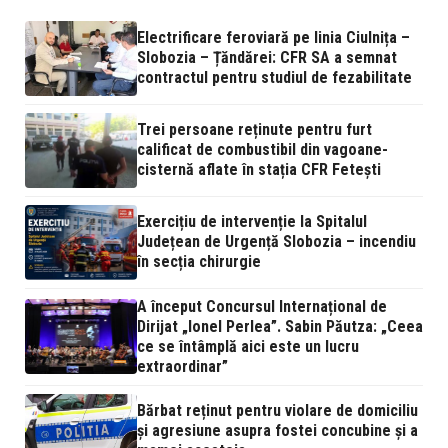
Electrificare feroviară pe linia Ciulnița –
Slobozia – Țăndărei: CFR SA a semnat
contractul pentru studiul de fezabilitate
Trei persoane reținute pentru furt
calificat de combustibil din vagoane-
cisternă aflate în stația CFR Fetești
Exercițiu de intervenție la Spitalul
Județean de Urgență Slobozia – incendiu
în secția chirurgie
A început Concursul Internațional de
Dirijat „Ionel Perlea”. Sabin Păutza: „Ceea
ce se întâmplă aici este un lucru
extraordinar”
Bărbat reținut pentru violare de domiciliu
și agresiune asupra fostei concubine și a