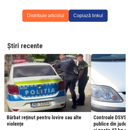
Distribuie articolul
Copiază linkul
Știri recente
Bărbat reținut pentru lovire sau alte
Controale DSVSA
violențe
publice din județu