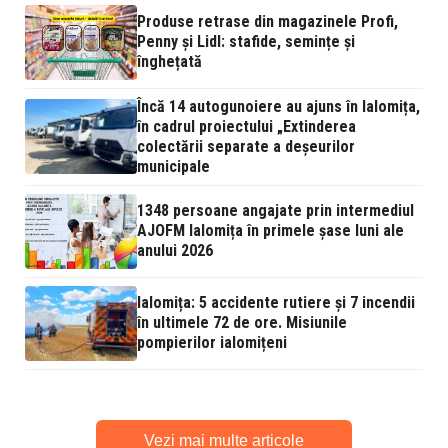
Produse retrase din magazinele Profi,
Penny și Lidl: stafide, semințe și
înghețată
Încă 14 autogunoiere au ajuns în Ialomița,
în cadrul proiectului „Extinderea
colectării separate a deșeurilor
municipale
1348 persoane angajate prin intermediul
AJOFM Ialomița în primele șase luni ale
anului 2026
Ialomița: 5 accidente rutiere și 7 incendii
în ultimele 72 de ore. Misiunile
pompierilor ialomițeni
Vezi mai multe articole