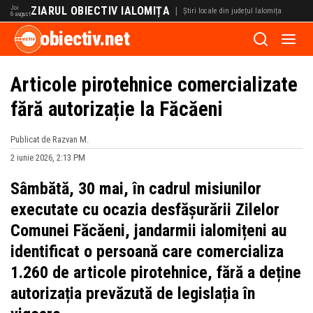
Joi
ZIARUL OBIECTIV IALOMIȚA
|
Știri locale din județul Ialomița
6 august
obiectiv.net
Articole pirotehnice comercializate
fără autorizație la Făcăeni
Publicat de Razvan M.
2 iunie 2026, 2:13 PM
Sâmbătă, 30 mai, în cadrul misiunilor
executate cu ocazia desfășurării Zilelor
Comunei Făcăeni, jandarmii ialomițeni au
identificat o persoană care comercializa
1.260 de articole pirotehnice, fără a deține
autorizația prevăzută de legislația în