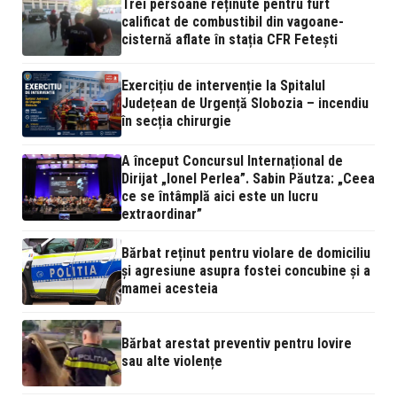
Trei persoane reținute pentru furt
calificat de combustibil din vagoane-
cisternă aflate în stația CFR Fetești
Exercițiu de intervenție la Spitalul
Județean de Urgență Slobozia – incendiu
în secția chirurgie
A început Concursul Internațional de
Dirijat „Ionel Perlea”. Sabin Păutza: „Ceea
ce se întâmplă aici este un lucru
extraordinar”
Bărbat reținut pentru violare de domiciliu
și agresiune asupra fostei concubine și a
mamei acesteia
Bărbat arestat preventiv pentru lovire
sau alte violențe