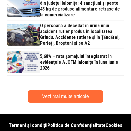
din județul Ialomița: 4 sancțiuni și peste
43 kg de produse alimentare retrase de
la comercializare
O persoană a decedat în urma unui
accident rutier produs în localitatea
Grindu. Accidente rutiere și în Țăndărei,
Perieți, Broșteni și pe A2
5,68% – rata şomajului înregistrat în
evidenţele AJOFM Ialomița în luna iunie
2026
Vezi mai multe articole
Termeni și condiții
Politica de Confidențialitate
Cookies