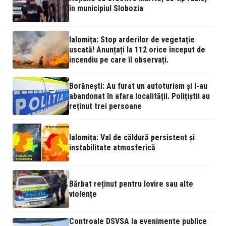
în municipiul Slobozia
Ialomița: Stop arderilor de vegetație
uscată! Anunțați la 112 orice început de
incendiu pe care îl observați.
Borănești: Au furat un autoturism și l-au
abandonat în afara localității. Polițiștii au
reținut trei persoane
Ialomița: Val de căldură persistent și
instabilitate atmosferică
Bărbat reținut pentru lovire sau alte
violențe
Controale DSVSA la evenimente publice