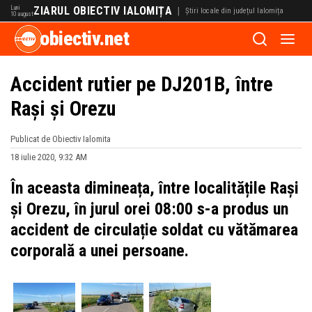
Luni
ZIARUL OBIECTIV IALOMIȚA
|
Știri locale din județul Ialomița
10 august
obiectiv.net
Accident rutier pe DJ201B, între
Rași și Orezu
Publicat de Obiectiv Ialomita
18 iulie 2020, 9:32 AM
În aceasta dimineața, între localitățile Rași
și Orezu, în jurul orei 08:00 s-a produs un
accident de circulație soldat cu vătămarea
corporală a unei persoane.