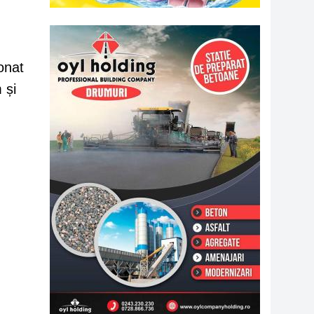
ionat
 și