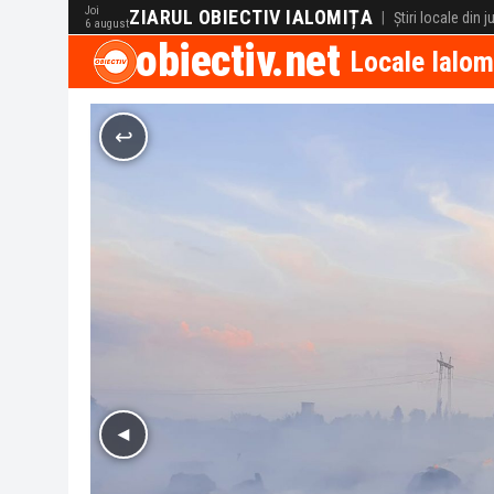
Joi
ZIARUL OBIECTIV IALOMIȚA
|
Știri locale din 
6 august
obiectiv.net
Locale Ialom