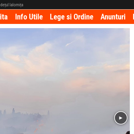
județul Ialomița
ita
Info Utile
Lege si Ordine
Anunturi