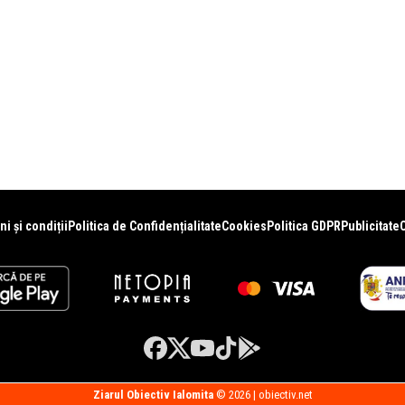
i și condiții
Politica de Confidențialitate
Cookies
Politica GDPR
Publicitate
Ziarul Obiectiv Ialomita
© 2026 | obiectiv.net