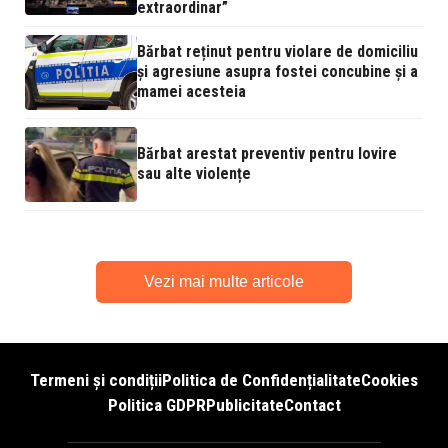
extraordinar”
Bărbat reținut pentru violare de domiciliu
și agresiune asupra fostei concubine și a
mamei acesteia
Bărbat arestat preventiv pentru lovire
sau alte violențe
Vezi mai multe articole
Termeni și condiții
Politica de Confidențialitate
Cookies
Politica GDPR
Publicitate
Contact