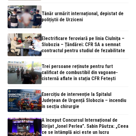
Tânăr urmărit internațional, depistat de
polițiștii de Urziceni
Electrificare feroviară pe linia Ciulnița –
Slobozia – Țăndărei: CFR SA a semnat
contractul pentru studiul de fezabilitate
Trei persoane reținute pentru furt
calificat de combustibil din vagoane-
cisternă aflate în stația CFR Fetești
Exercițiu de intervenție la Spitalul
Județean de Urgență Slobozia – incendiu
în secția chirurgie
A început Concursul Internațional de
Dirijat „Ionel Perlea”. Sabin Păutza: „Ceea
ce se întâmplă aici este un lucru