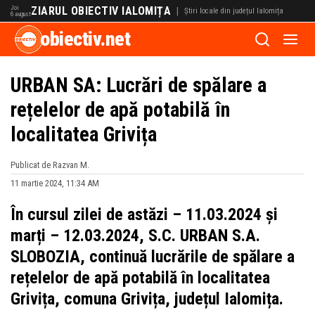
Joi
ZIARUL OBIECTIV IALOMIȚA
|
Știri locale din județul Ialomița
6 august
obiectiv.net
URBAN SA: Lucrări de spălare a
rețelelor de apă potabilă în
localitatea Grivița
Publicat de Razvan M.
11 martie 2024, 11:34 AM
În cursul zilei de astăzi – 11.03.2024 și
marți – 12.03.2024, S.C. URBAN S.A.
SLOBOZIA, continuă lucrările de spălare a
rețelelor de apă potabilă în localitatea
Grivița, comuna Grivița, județul Ialomița.