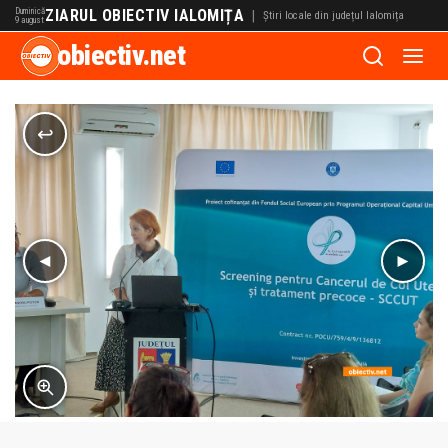
Duminică
ZIARUL OBIECTIV IALOMIȚA
|
Știri locale din județul Ialomița
9 august
obiectiv.net