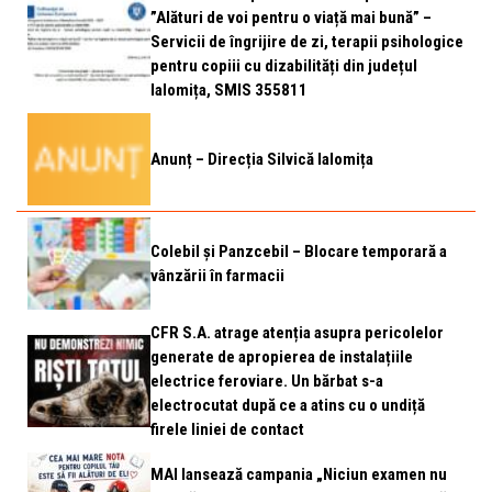
”Alături de voi pentru o viață mai bună” –
Servicii de îngrijire de zi, terapii psihologice
pentru copiii cu dizabilități din județul
Ialomița, SMIS 355811
Anunț – Direcția Silvică Ialomița
Colebil și Panzcebil – Blocare temporară a
vânzării în farmacii
CFR S.A. atrage atenția asupra pericolelor
generate de apropierea de instalațiile
electrice feroviare. Un bărbat s-a
electrocutat după ce a atins cu o undiță
firele liniei de contact
MAI lansează campania „Niciun examen nu