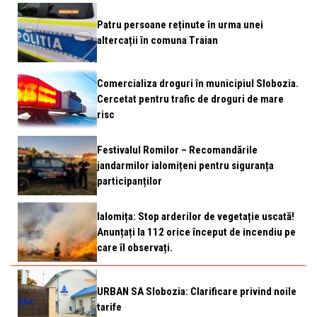
Patru persoane reținute în urma unei
altercații în comuna Traian
Comercializa droguri în municipiul Slobozia.
Cercetat pentru trafic de droguri de mare
risc
Festivalul Romilor – Recomandările
jandarmilor ialomițeni pentru siguranța
participanților
Ialomița: Stop arderilor de vegetație uscată!
Anunțați la 112 orice început de incendiu pe
care îl observați.
URBAN SA Slobozia: Clarificare privind noile
tarife