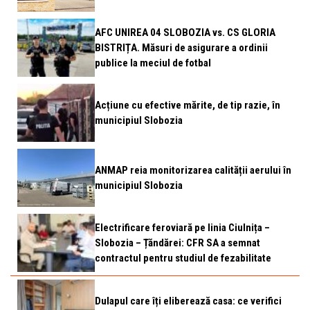
AFC UNIREA 04 SLOBOZIA vs. CS GLORIA
BISTRIȚA. Măsuri de asigurare a ordinii
publice la meciul de fotbal
Acțiune cu efective mărite, de tip razie, în
municipiul Slobozia
ANMAP reia monitorizarea calității aerului în
municipiul Slobozia
Electrificare feroviară pe linia Ciulnița –
Slobozia – Țăndărei: CFR SA a semnat
contractul pentru studiul de fezabilitate
Dulapul care îți eliberează casa: ce verifici