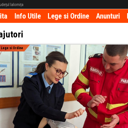
 județul Ialomița
ita
Info Utile
Lege si Ordine
Anunturi
ajutori
|
Lege si Ordine