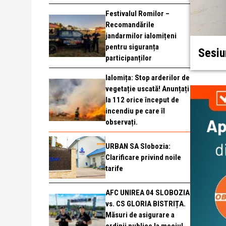
Festivalul Romilor –
Recomandările
jandarmilor ialomițeni
pentru siguranța
Sesiu
participanților
Ialomița: Stop arderilor de
vegetație uscată! Anunțați
la 112 orice început de
incendiu pe care îl
observați.
URBAN SA Slobozia:
Clarificare privind noile
tarife
AFC UNIREA 04 SLOBOZIA
vs. CS GLORIA BISTRIȚA.
Măsuri de asigurare a