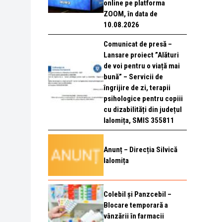
online pe platforma
ZOOM, în data de
10.08.2026
Comunicat de presă –
Lansare proiect ”Alături
de voi pentru o viață mai
bună” – Servicii de
îngrijire de zi, terapii
psihologice pentru copiii
cu dizabilități din județul
Ialomița, SMIS 355811
Anunț – Direcția Silvică
Ialomița
Colebil și Panzcebil –
Blocare temporară a
vânzării în farmacii