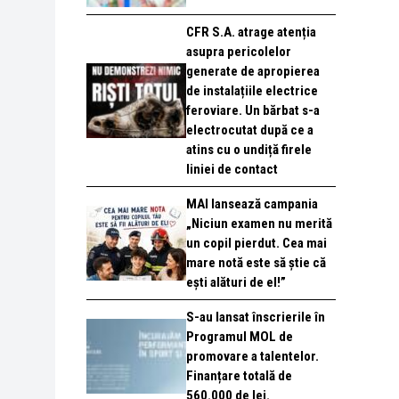
CFR S.A. atrage atenția
asupra pericolelor
generate de apropierea
de instalațiile electrice
feroviare. Un bărbat s-a
electrocutat după ce a
atins cu o undiță firele
liniei de contact
MAI lansează campania
„Niciun examen nu merită
un copil pierdut. Cea mai
mare notă este să știe că
ești alături de el!”
S-au lansat înscrierile în
Programul MOL de
promovare a talentelor.
Finanțare totală de
560.000 de lei.