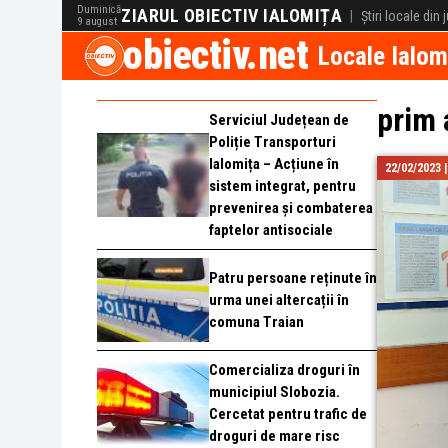
Duminică
ZIARUL OBIECTIV IALOMIȚA
|
Știri locale din
9 august
obiectiv.net
Locale Ialom
prim 
Serviciul Județean de
Poliție Transporturi
Ialomița – Acțiune în
22/02/2023 
sistem integrat, pentru
prevenirea și combaterea
faptelor antisociale
Patru persoane reținute în
urma unei altercații în
comuna Traian
Comercializa droguri în
municipiul Slobozia.
Cercetat pentru trafic de
droguri de mare risc