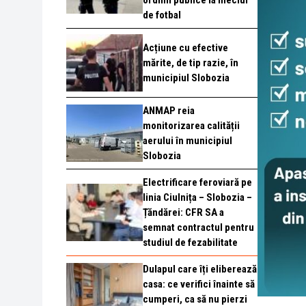
ordinii publice la meciul
de fotbal
Acțiune cu efective
mărite, de tip razie, în
municipiul Slobozia
ANMAP reia
monitorizarea calității
aerului în municipiul
Slobozia
Electrificare feroviară pe
linia Ciulnița – Slobozia –
Țăndărei: CFR SA a
semnat contractul pentru
studiul de fezabilitate
Dulapul care îți eliberează
casa: ce verifici înainte să
cumperi, ca să nu pierzi