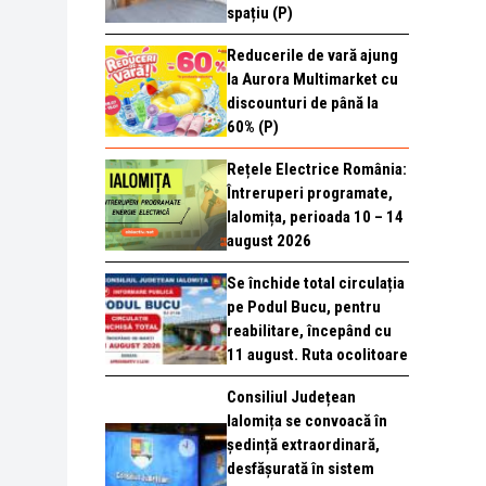
spațiu (P)
Reducerile de vară ajung
la Aurora Multimarket cu
discounturi de până la
60% (P)
Rețele Electrice România:
Întreruperi programate,
Ialomița, perioada 10 – 14
august 2026
Se închide total circulația
pe Podul Bucu, pentru
reabilitare, începând cu
11 august. Ruta ocolitoare
Consiliul Județean
Ialomița se convoacă în
ședință extraordinară,
desfășurată în sistem