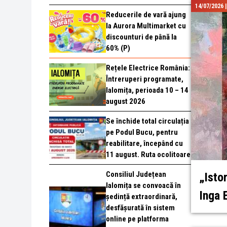
14/07/2026 
Reducerile de vară ajung
la Aurora Multimarket cu
discounturi de până la
60% (P)
Rețele Electrice România:
Întreruperi programate,
Ialomița, perioada 10 – 14
august 2026
Se închide total circulația
pe Podul Bucu, pentru
reabilitare, începând cu
11 august. Ruta ocolitoare
Consiliul Județean
„Isto
Ialomița se convoacă în
Inga 
ședință extraordinară,
desfășurată în sistem
online pe platforma