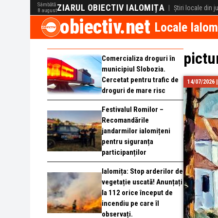
Sâmbătă
ZIARUL OBIECTIV IALOMIȚA
|
Știri locale din 
8 august
obiectiv.net
Locale Ialom
pictu
Comercializa droguri în
municipiul Slobozia.
Cercetat pentru trafic de
14/07/2026 
droguri de mare risc
Festivalul Romilor –
Recomandările
jandarmilor ialomițeni
pentru siguranța
participanților
Ialomița: Stop arderilor de
vegetație uscată! Anunțați
la 112 orice început de
incendiu pe care îl
observați.