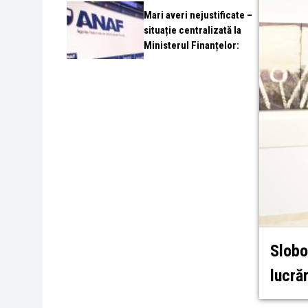
Mari averi nejustificate –
situație centralizată la
Ministerul Finanțelor:
Slobo
lucrăr