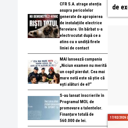
CFR S.A. atrage atenția
de ex
asupra pericolelor
generate de apropierea
de instalațiile electrice
feroviare. Un bărbat s-a
electrocutat după ce a
atins cu o undiță firele
liniei de contact
MAI lansează campania
„Niciun examen nu merită
un copil pierdut. Cea mai
mare notă este să știe că
ești alături de el!”
S-au lansat înscrierile în
Programul MOL de
promovare a talentelor.
Finanțare totală de
17/02/2026 
560.000 de lei.