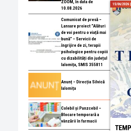
ZOOM, în data de
15/06/2026 
10.08.2026
Comunicat de presă –
Lansare proiect ”Alături
de voi pentru o viață mai
bună” – Servicii de
îngrijire de zi, terapii
psihologice pentru copiii
cu dizabilități din județul
Ialomița, SMIS 355811
Anunț – Direcția Silvică
Ialomița
Colebil și Panzcebil –
Blocare temporară a
vânzării în farmacii
TEMPO