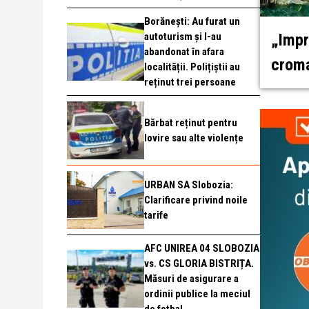
Borănești: Au furat un
autoturism și l-au
„Impr
abandonat în afara
croma
localității. Polițiștii au
reținut trei persoane
Bărbat reținut pentru
lovire sau alte violențe
URBAN SA Slobozia:
Clarificare privind noile
tarife
AFC UNIREA 04 SLOBOZIA
vs. CS GLORIA BISTRIȚA.
Măsuri de asigurare a
ordinii publice la meciul