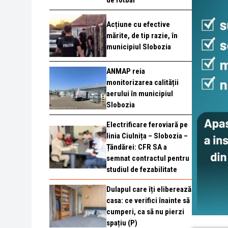
de fotbal
Acțiune cu efective
mărite, de tip razie, în
municipiul Slobozia
ANMAP reia
monitorizarea calității
aerului în municipiul
Slobozia
Electrificare feroviară pe
linia Ciulnița – Slobozia –
Țăndărei: CFR SA a
semnat contractul pentru
studiul de fezabilitate
Dulapul care îți eliberează
casa: ce verifici înainte să
cumperi, ca să nu pierzi
spațiu (P)