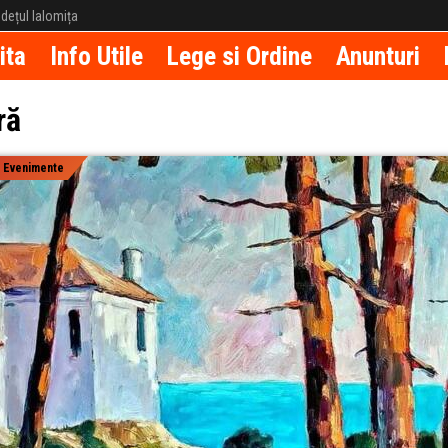
județul Ialomița
ita
Info Utile
Lege si Ordine
Anunturi
ră
|
Evenimente