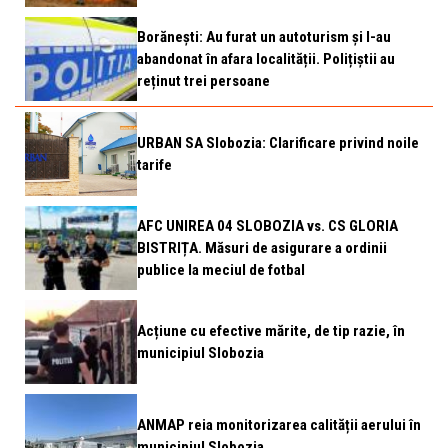
Borănești: Au furat un autoturism și l-au
abandonat în afara localității. Polițiștii au
reținut trei persoane
URBAN SA Slobozia: Clarificare privind noile
tarife
AFC UNIREA 04 SLOBOZIA vs. CS GLORIA
BISTRIȚA. Măsuri de asigurare a ordinii
publice la meciul de fotbal
Acțiune cu efective mărite, de tip razie, în
municipiul Slobozia
ANMAP reia monitorizarea calității aerului în
municipiul Slobozia