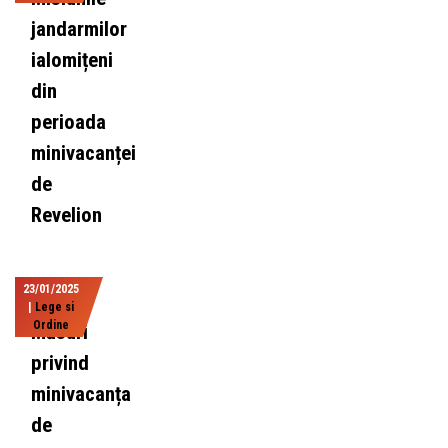
jandarmilor
ialomițeni
din
perioada
minivacanței
de
Revelion
23/01/2025
|
Lege si
Ordine
Măsuri
privind
minivacanța
de