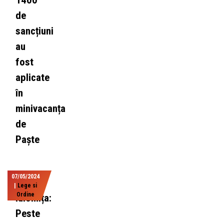
1400
de
sancțiuni
au
fost
aplicate
în
minivacanța
de
Paște
07/05/2024
|
Lege si
Ordine
Ialomița:
Peste