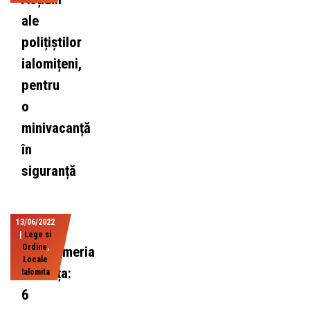
ale
polițiștilor
ialomițeni,
pentru
o
minivacanță
în
siguranță
13/06/2022
|
Lege si
Ordine
,
Jandarmeria
Locale
Ialomița:
Ialomita
6