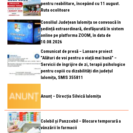
pentru reabilitare, începând cu 11 august.
Ruta ocolitoare
Consiliul Județean Ialomița se convoacă în
ședință extraordinară, desfășurată în sistem
online pe platforma ZOOM, în data de
10.08.2026
Comunicat de presă – Lansare proiect
”Alături de voi pentru o viață mai bună” –
Servicii de îngrijire de zi, terapii psihologice
pentru copiii cu dizabilități din județul
Ialomița, SMIS 355811
Anunț – Direcția Silvică Ialomița
Colebil și Panzcebil – Blocare temporară a
vânzării în farmacii