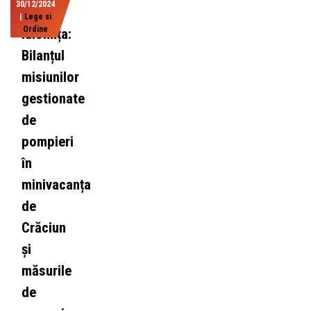
30/12/2024
|
Lege si
Ordine
Ialomița:
Bilanțul
misiunilor
gestionate
de
pompieri
în
minivacanța
de
Crăciun
și
măsurile
de