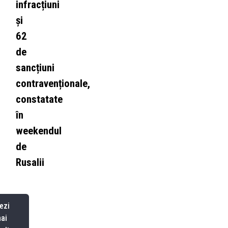
infracțiuni
și
62
de
sancțiuni
contravenționale,
constatate
în
weekendul
de
Rusalii
ezi
ai