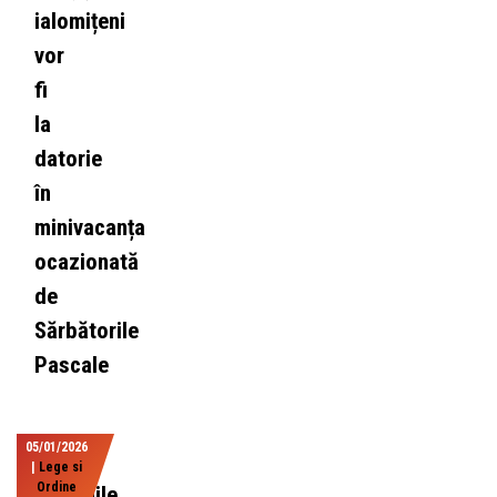
ialomițeni
vor
fi
la
datorie
în
minivacanța
ocazionată
de
Sărbătorile
Pascale
05/01/2026
|
Lege si
Ordine
Misiunile