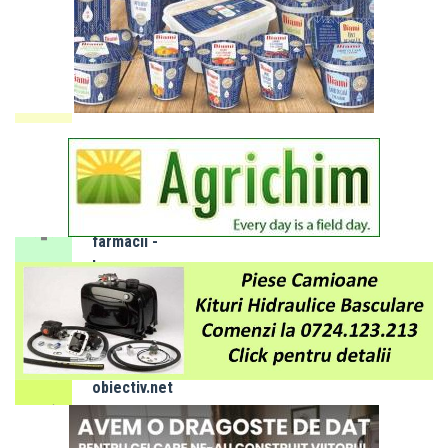
electrică
10 - 14
august
2026
SLOBOZIA:
Program
de gardă
farmacii -
luna
AUGUST
Adaugă
obiectiv.net
ca sursă
preferată