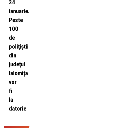
24
ianuarie.
Peste
100
de
poliţiştii
din
judeţul
Ialomița
vor
fi
la
datorie