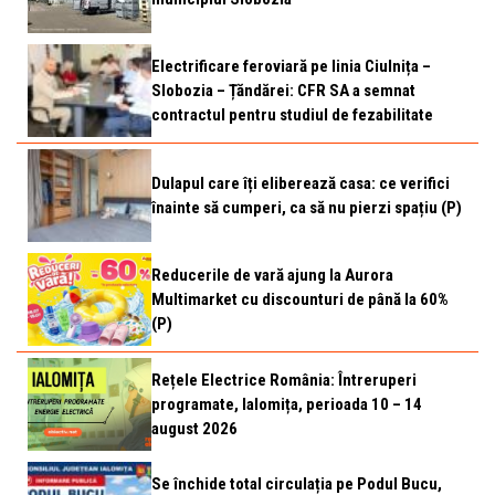
Electrificare feroviară pe linia Ciulnița –
Slobozia – Țăndărei: CFR SA a semnat
contractul pentru studiul de fezabilitate
Dulapul care îți eliberează casa: ce verifici
înainte să cumperi, ca să nu pierzi spațiu (P)
Reducerile de vară ajung la Aurora
Multimarket cu discounturi de până la 60%
(P)
Rețele Electrice România: Întreruperi
programate, Ialomița, perioada 10 – 14
august 2026
Se închide total circulația pe Podul Bucu,