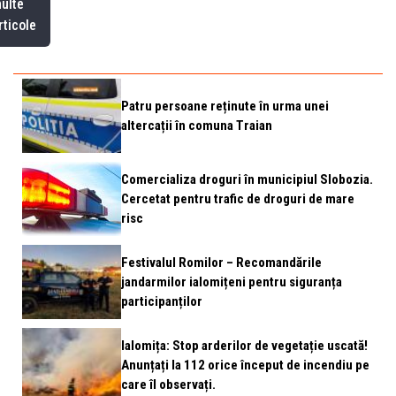
ulte
rticole
Patru persoane reținute în urma unei
altercații în comuna Traian
Comercializa droguri în municipiul Slobozia.
Cercetat pentru trafic de droguri de mare
risc
Festivalul Romilor – Recomandările
jandarmilor ialomițeni pentru siguranța
participanților
Ialomița: Stop arderilor de vegetație uscată!
Anunțați la 112 orice început de incendiu pe
care îl observați.