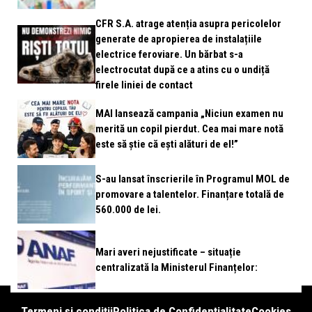
CFR S.A. atrage atenția asupra pericolelor
generate de apropierea de instalațiile
electrice feroviare. Un bărbat s-a
electrocutat după ce a atins cu o undiță
firele liniei de contact
MAI lansează campania „Niciun examen nu
merită un copil pierdut. Cea mai mare notă
este să știe că ești alături de el!”
S-au lansat înscrierile în Programul MOL de
promovare a talentelor. Finanțare totală de
560.000 de lei.
Mari averi nejustificate – situație
centralizată la Ministerul Finanțelor:
Termeni și condiții
Politica de Confidențialitate
Cookies