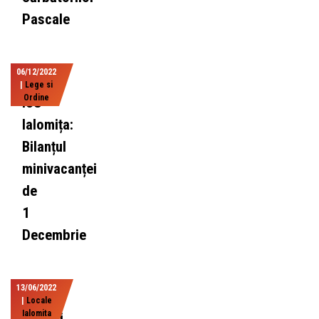
Pascale
06/12/2022
|
Lege si
Ordine
ISU
Ialomița:
Bilanțul
minivacanței
de
1
Decembrie
13/06/2022
|
Locale
Ialomita
Acțiuni