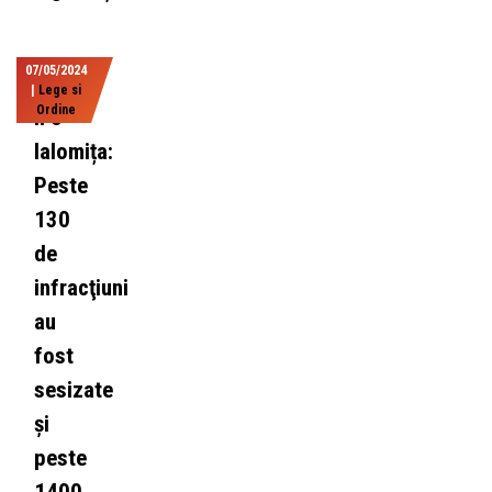
07/05/2024
|
Lege si
Ordine
IPJ
Ialomița:
Peste
130
de
infracţiuni
au
fost
sesizate
și
peste