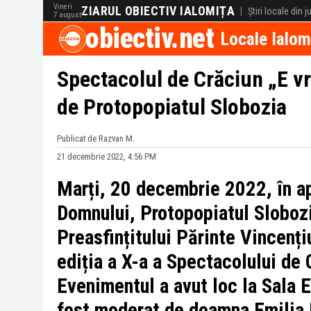
Vineri
ZIARUL OBIECTIV IALOMIȚA
|
Știri locale din 
7 august
obiectiv.net
Locale Ialom
Spectacolul de Crăciun „E v
de Protopopiatul Slobozia
Publicat de Razvan M.
21 decembrie 2022, 4:56 PM
Marți, 20 decembrie 2022, în ap
Domnului, Protopopiatul Slobozi
Preasfințitului Părinte Vincenți
ediția a X-a a Spectacolului de 
Evenimentul a avut loc la Sala E
fost moderat de doamna Emilia 