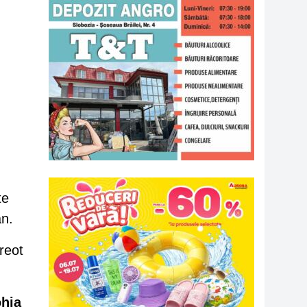
te
ân.
preot
hia