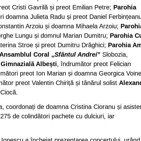
reot Cristi Gavrilă și preot Emilian Petre;
Parohia
ri doamna Julieta Radu și preot Daniel Ferbințeanu
Constantin Arzoiu și doamna Mihaela Arzoiu;
Parohi
eorghe Lungu și domnul Marian Dumitru;
Parohia C
erina Stroe și preot Dumitru Drăghici;
Parohia A
Ansamblul Coral „
Sfântul Andrei
”
Slobozia,
 Gimnazială Albești
, îndrumător preot Felician
umători preot Ion Marian și doamna Georgica Voin
tor preot Valentin Chiriță și tânărul solist
Alexan
Ciocă.
zia, coordonați de doamna Cristina Cioranu și asiste
275 de colindători pachete cu dulciuri, iar
 Ionescu a încheiat prezentarea concertului, urând