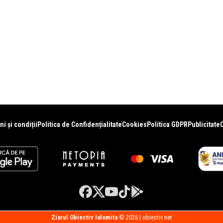
i și condiții
Politica de Confidențialitate
Cookies
Politica GDPR
Publicitate
Ziarul Obiectiv Ialomita
© 2026 | obiectiv.net