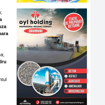
;
a
uza
mara
ea;
dru
ntul