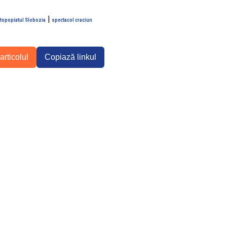
|
topopiatul Slobozia
spectacol craciun
articolul
Copiază linkul