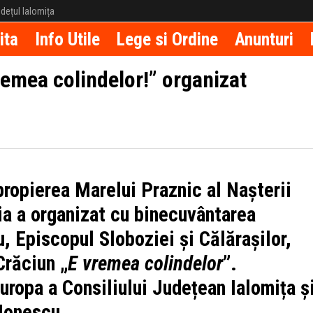
județul Ialomița
ita
Info Utile
Lege si Ordine
Anunturi
remea colindelor!” organizat
ropierea Marelui Praznic al Nașterii
a a organizat cu binecuvântarea
u, Episcopul Sloboziei și Călărașilor,
Crăciun „
E vremea colindelor
”.
uropa a Consiliului Județean Ialomița ș
Ionescu.