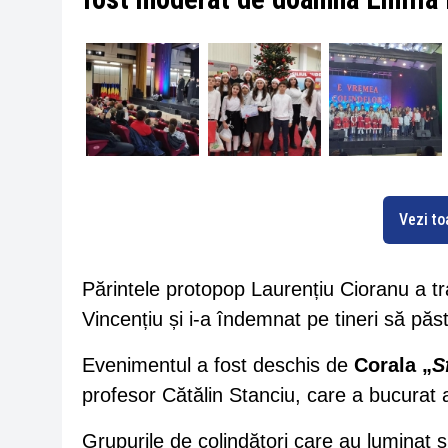
Vezi to
Părintele protopop Laurențiu Cioranu a tr
Vincențiu și i-a îndemnat pe tineri să păst
Evenimentul a fost deschis de
Corala „
S
profesor Cătălin Stanciu, care a bucurat a
Grupurile de colindători care au luminat 