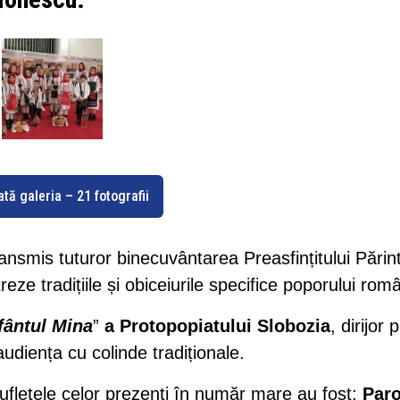
ată galeria – 21 fotografii
ansmis tuturor binecuvântarea Preasfințitului Părin
reze tradițiile și obiceiurile specifice poporului rom
fântul Mina
”
a Protopopiatului Slobozia
, dirijor 
udiența cu colinde tradiționale.
sufletele celor prezenți în număr mare au fost:
Paro