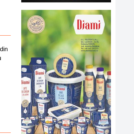
din
u