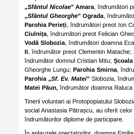
„
Sfântul Nicolae
” Amara
, îndrumători p
„
Sfântul Gheorghe
” Ograda
, îndrumăto
Parohia Perieți
, îndrumători preot Ion 
Ciulnița
, îndrumători preot Felician Gh
Vodă Slobozia
, îndrumători doamna Ecat
II
, îndrumător preot Clementin Matache;
îndrumător domnul Cristian Mitu;
Școala
Gheorghe Lungu;
Parohia Smirna
, îndr
Parohia „
Sf. Ev. Matei
”
Slobozia, îndrumă
Matei Păun,
îndrumător doamna Raluca 
Tinerii voluntari ai Protopopiatului Slobo
social Anastasia Pătrașcu, au oferit celor 
îndrumătorilor diplome de participare.
În aplauzele spectatorilor, doamna Emilia