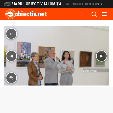
Duminică
ZIARUL OBIECTIV IALOMIȚA
|
Știri locale din județul Ialomița
9 august
obiectiv.net