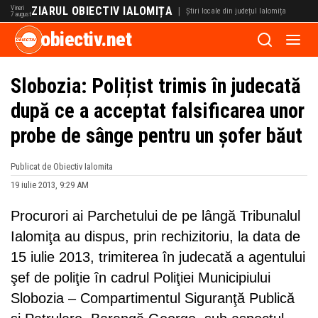
Vineri
ZIARUL OBIECTIV IALOMIȚA
|
Știri locale din județul Ialomița
7 august
obiectiv.net
Slobozia: Polițist trimis în judecată
după ce a acceptat falsificarea unor
probe de sânge pentru un șofer băut
Publicat de Obiectiv Ialomita
19 iulie 2013, 9:29 AM
Procurori ai Parchetului de pe lângă Tribunalul
Ialomiţa au dispus, prin rechizitoriu, la data de
15 iulie 2013, trimiterea în judecată a agentului
şef de poliţie în cadrul Poliţiei Municipiului
Slobozia – Compartimentul Siguranţă Publică