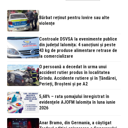
Bărbat reținut pentru lovire sau alte
violențe
Controale DSVSA la evenimente publice
din județul Ialomița: 4 sancțiuni și peste
43 kg de produse alimentare retrase de
la comercializare
O persoană a decedat în urma unui
accident rutier produs în localitatea
Grindu. Accidente rutiere și în Țăndărei,
Perieți, Broșteni și pe A2
5,68% – rata şomajului înregistrat în
evidenţele AJOFM Ialomița în luna iunie
2026
Anar Bramo, din Germania, a câștigat