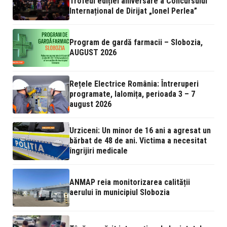
Trofeul ediției aniversare a Concursului
Internațional de Dirijat „Ionel Perlea”
Program de gardă farmacii – Slobozia,
AUGUST 2026
Rețele Electrice România: Întreruperi
programate, Ialomița, perioada 3 – 7
august 2026
Urziceni: Un minor de 16 ani a agresat un
bărbat de 48 de ani. Victima a necesitat
îngrijiri medicale
ANMAP reia monitorizarea calității
aerului în municipiul Slobozia