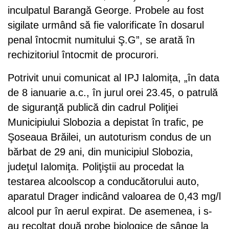
inculpatul Barangă George. Probele au fost
sigilate urmând să fie valorificate în dosarul
penal întocmit numitului Ş.G”, se arată în
rechizitoriul întocmit de procurori.
Potrivit unui comunicat al IPJ Ialomița, „în data
de 8 ianuarie a.c., în jurul orei 23.45, o patrulă
de siguranţă publică din cadrul Poliţiei
Municipiului Slobozia a depistat în trafic, pe
Şoseaua Brăilei, un autoturism condus de un
bărbat de 29 ani, din municipiul Slobozia,
judeţul Ialomiţa. Poliţiştii au procedat la
testarea alcoolscop a conducătorului auto,
aparatul Drager indicând valoarea de 0,43 mg/l
alcool pur în aerul expirat. De asemenea, i s-
au recoltat două probe biologice de sânge la