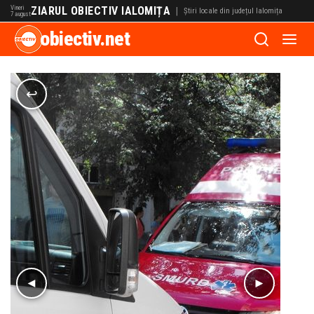
Vineri
ZIARUL OBIECTIV IALOMIȚA
|
Știri locale din județul Ialomița
7 august
obiectiv.net