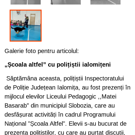
Galerie foto pentru articolul:
„Școala altfel” cu polițiștii ialomițeni
Săptămâna aceasta, polițiștii Inspectoratului
de Poliție Județean Ialomița, au fost prezenți în
mijlocul elevilor Liceului Pedagogic ,,Matei
Basarab” din municipiul Slobozia, care au
desfășurat activități în cadrul Programului
Național "Școala Altfel". Elevii s-au bucurat de
prezența polițiștilor, cu care au purtat discuții,