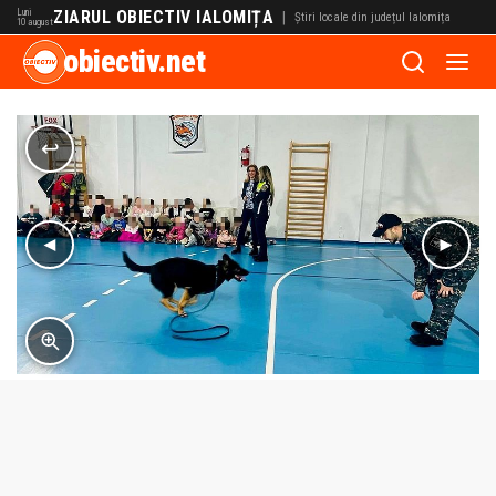
Luni
ZIARUL OBIECTIV IALOMIȚA
|
Știri locale din județul Ialomița
10 august
obiectiv.net