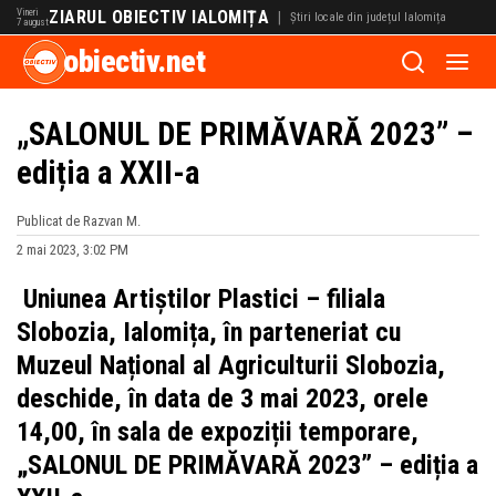
Vineri
ZIARUL OBIECTIV IALOMIȚA
|
Știri locale din județul Ialomița
7 august
obiectiv.net
„SALONUL DE PRIMĂVARĂ 2023” –
ediția a XXII-a
Publicat de Razvan M.
2 mai 2023, 3:02 PM
Uniunea Artiștilor Plastici – filiala
Slobozia, Ialomița, în parteneriat cu
Muzeul Național al Agriculturii Slobozia,
deschide, în data de 3 mai 2023, orele
14,00, în sala de expoziții temporare,
„SALONUL DE PRIMĂVARĂ 2023” – ediția a