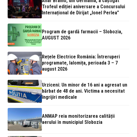
Anar Bramo, din Germania, a câștigat
Trofeul ediției aniversare a Concursului
Internațional de Dirijat „Ionel Perlea”
Program de gardă farmacii – Slobozia,
AUGUST 2026
Rețele Electrice România: Întreruperi
programate, Ialomița, perioada 3 – 7
august 2026
Urziceni: Un minor de 16 ani a agresat un
bărbat de 48 de ani. Victima a necesitat
îngrijiri medicale
ANMAP reia monitorizarea calității
aerului în municipiul Slobozia