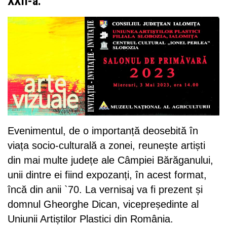
XXII-a.
Evenimentul, de o importanță deosebită în
viața socio-culturală a zonei, reunește artiști
din mai multe județe ale Câmpiei Bărăganului,
unii dintre ei fiind expozanți, în acest format,
încă din anii `70. La vernisaj va fi prezent și
domnul Gheorghe Dican, vicepreședinte al
Uniunii Artiștilor Plastici din România.