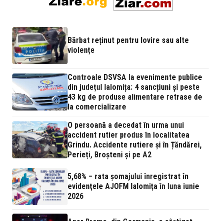
Bărbat reținut pentru lovire sau alte
violențe
Controale DSVSA la evenimente publice
din județul Ialomița: 4 sancțiuni și peste
43 kg de produse alimentare retrase de
la comercializare
O persoană a decedat în urma unui
accident rutier produs în localitatea
Grindu. Accidente rutiere și în Țăndărei,
Perieți, Broșteni și pe A2
5,68% – rata şomajului înregistrat în
evidenţele AJOFM Ialomița în luna iunie
2026