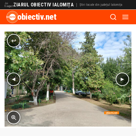
Joi
ZIARUL OBIECTIV IALOMIȚA
|
Știri locale din județul Ialomița
6 august
obiectiv.net