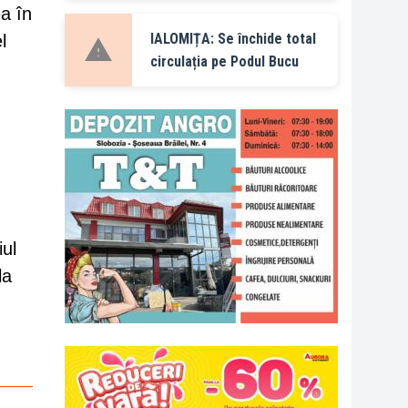
a în
IALOMIȚA: Se închide total
l
circulația pe Podul Bucu
iul
la