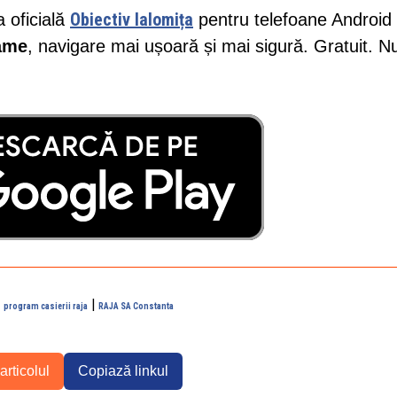
Obiectiv Ialomița
a oficială
pentru telefoane Android 
lame
, navigare mai ușoară și mai sigură. Gratuit. N
|
|
program casierii raja
RAJA SA Constanta
articolul
Copiază linkul