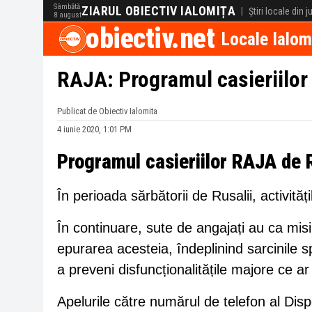
Sâmbătă
ZIARUL OBIECTIV IALOMIȚA
|
Știri locale din 
8 august
obiectiv.net
Locale Ialom
RAJA: Programul casieriilor
Publicat de Obiectiv Ialomita
4 iunie 2020, 1:01 PM
Programul casieriilor RAJA de R
În perioada sărbătorii de Rusalii, activită
În continuare, sute de angajați au ca misiu
epurarea acesteia, îndeplinind sarcinile sp
a preveni disfuncționalitățile majore ce ar
Apelurile către numărul de telefon al Disp