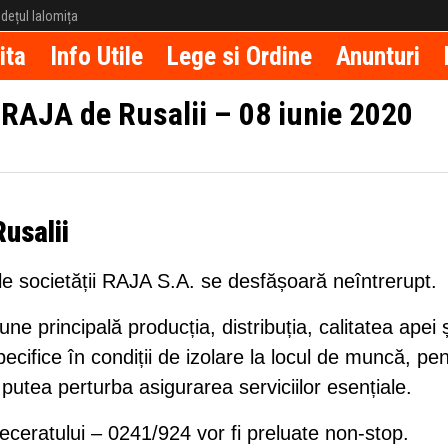
județul Ialomița
ita
Info Utile
Lege si Ordine
Anunturi
 RAJA de Rusalii – 08 iunie 2020
usalii
țile societății RAJA S.A. se desfășoară neîntrerupt.
ne principală producția, distribuția, calitatea apei ș
ecifice în condiții de izolare la locul de muncă, pe
 putea perturba asigurarea serviciilor esențiale.
eceratului – 0241/924 vor fi preluate non-stop.