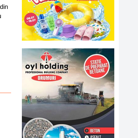
din
u