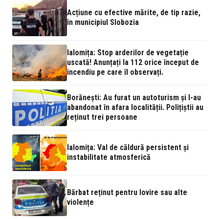
Acțiune cu efective mărite, de tip razie,
în municipiul Slobozia
Ialomița: Stop arderilor de vegetație
uscată! Anunțați la 112 orice început de
incendiu pe care îl observați.
Borănești: Au furat un autoturism și l-au
abandonat în afara localității. Polițiștii au
reținut trei persoane
Ialomița: Val de căldură persistent și
instabilitate atmosferică
Bărbat reținut pentru lovire sau alte
violențe