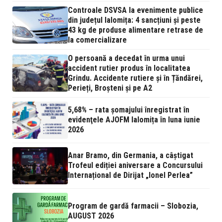
Controale DSVSA la evenimente publice
din județul Ialomița: 4 sancțiuni și peste
43 kg de produse alimentare retrase de
la comercializare
O persoană a decedat în urma unui
accident rutier produs în localitatea
Grindu. Accidente rutiere și în Țăndărei,
Perieți, Broșteni și pe A2
5,68% – rata şomajului înregistrat în
evidenţele AJOFM Ialomița în luna iunie
2026
Anar Bramo, din Germania, a câștigat
Trofeul ediției aniversare a Concursului
Internațional de Dirijat „Ionel Perlea”
Program de gardă farmacii – Slobozia,
AUGUST 2026