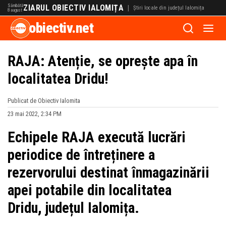
Sâmbătă
ZIARUL OBIECTIV IALOMIȚA
|
Știri locale din județul Ialomița
8 august
obiectiv.net
RAJA: Atenție, se oprește apa în
localitatea Dridu!
Publicat de Obiectiv Ialomita
23 mai 2022, 2:34 PM
Echipele RAJA execută lucrări
periodice de întreținere a
rezervorului destinat înmagazinării
apei potabile din localitatea
Dridu
,
județul Ialomița.