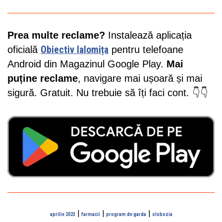
Prea multe reclame?
Instalează aplicația
oficială
Obiectiv Ialomița
pentru telefoane
Android din Magazinul Google Play.
Mai
puține reclame
, navigare mai ușoară și mai
sigură. Gratuit. Nu trebuie să îți faci cont. 👇👇
|
|
|
aprilie 2023
farmacii
program de garda
slobozia