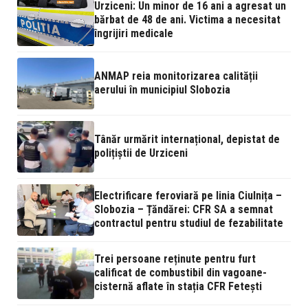
Urziceni: Un minor de 16 ani a agresat un
bărbat de 48 de ani. Victima a necesitat
îngrijiri medicale
ANMAP reia monitorizarea calității
aerului în municipiul Slobozia
Tânăr urmărit internațional, depistat de
polițiștii de Urziceni
Electrificare feroviară pe linia Ciulnița –
Slobozia – Țăndărei: CFR SA a semnat
contractul pentru studiul de fezabilitate
Trei persoane reținute pentru furt
calificat de combustibil din vagoane-
cisternă aflate în stația CFR Fetești