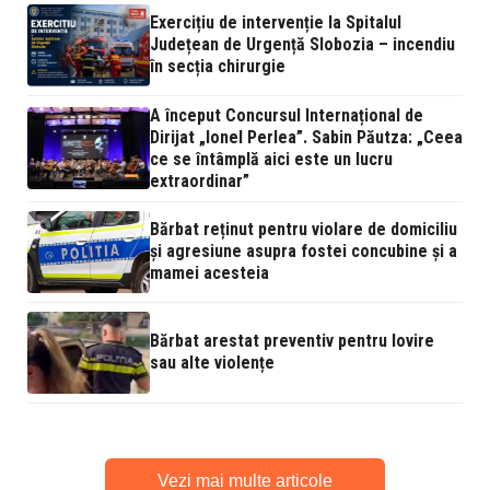
Exercițiu de intervenție la Spitalul
Județean de Urgență Slobozia – incendiu
în secția chirurgie
A început Concursul Internațional de
Dirijat „Ionel Perlea”. Sabin Păutza: „Ceea
ce se întâmplă aici este un lucru
extraordinar”
Bărbat reținut pentru violare de domiciliu
și agresiune asupra fostei concubine și a
mamei acesteia
Bărbat arestat preventiv pentru lovire
sau alte violențe
Vezi mai multe articole