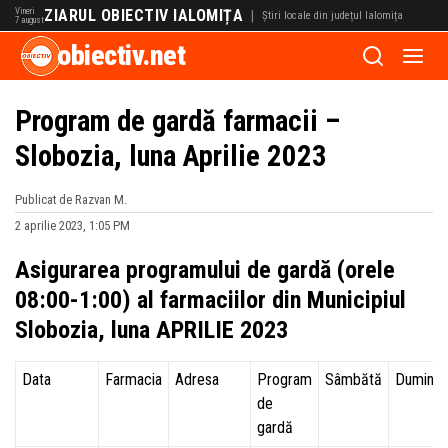
Vineri
ZIARUL OBIECTIV IALOMIȚA
|
Știri locale din județul Ialomița
7 august
obiectiv.net
Program de gardă farmacii –
Slobozia, luna Aprilie 2023
Publicat de Razvan M.
2 aprilie 2023, 1:05 PM
Asigurarea programului de gardă (orele
08:00-1:00) al farmaciilor din Municipiul
Slobozia, luna APRILIE 2023
Data
Farmacia
Adresa
Program
Sâmbătă
Duminic
de
gardă