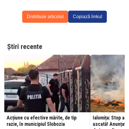
Distribuie articolul
Copiază linkul
Știri recente
Acțiune cu efective mărite, de tip
Ialomița: Stop ard
razie, în municipiul Slobozia
uscată! Anunțați 