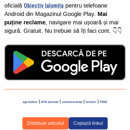
oficială
Obiectiv Ialomița
pentru telefoane
Android din Magazinul Google Play.
Mai
puține reclame
, navigare mai ușoară și mai
sigură. Gratuit. Nu trebuie să îți faci cont. 👇👇
|
|
|
|
agricultura
APIA ialomita
contract arenda
fermieri
PNDR
Distribuie articolul
Copiază linkul