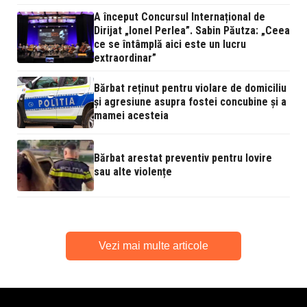
A început Concursul Internațional de
Dirijat „Ionel Perlea”. Sabin Păutza: „Ceea
ce se întâmplă aici este un lucru
extraordinar”
Bărbat reținut pentru violare de domiciliu
și agresiune asupra fostei concubine și a
mamei acesteia
Bărbat arestat preventiv pentru lovire
sau alte violențe
Vezi mai multe articole