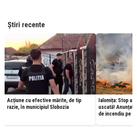
Știri recente
Acțiune cu efective mărite, de tip
Ialomița: Stop ard
razie, în municipiul Slobozia
uscată! Anunțați 
de incendiu pe ca