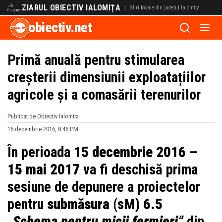
Joi
ZIARUL OBIECTIV IALOMIȚA
|
Știri locale din județul Ialomița
6 august
obiectiv.net
Primă anuală pentru stimularea
creșterii dimensiunii exploatațiilor
agricole și a comasării terenurilor
Publicat de Obiectiv Ialomita
16 decembrie 2016, 8:46 PM
În perioada
15 decembrie 2016 –
15 mai 2017
va fi deschisă prima
sesiune de depunere a proiectelor
pentru
submăsura
(sM)
6.5
„
Schema pentru micii fermieri
”
din