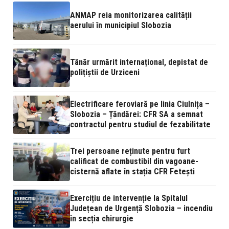
ANMAP reia monitorizarea calității
aerului în municipiul Slobozia
Tânăr urmărit internațional, depistat de
polițiștii de Urziceni
Electrificare feroviară pe linia Ciulnița –
Slobozia – Țăndărei: CFR SA a semnat
contractul pentru studiul de fezabilitate
Trei persoane reținute pentru furt
calificat de combustibil din vagoane-
cisternă aflate în stația CFR Fetești
Exercițiu de intervenție la Spitalul
Județean de Urgență Slobozia – incendiu
în secția chirurgie