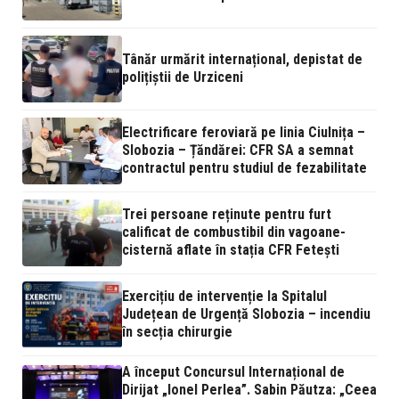
Tânăr urmărit internațional, depistat de
polițiștii de Urziceni
Electrificare feroviară pe linia Ciulnița –
Slobozia – Țăndărei: CFR SA a semnat
contractul pentru studiul de fezabilitate
Trei persoane reținute pentru furt
calificat de combustibil din vagoane-
cisternă aflate în stația CFR Fetești
Exercițiu de intervenție la Spitalul
Județean de Urgență Slobozia – incendiu
în secția chirurgie
A început Concursul Internațional de
Dirijat „Ionel Perlea”. Sabin Păutza: „Ceea