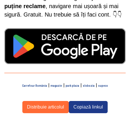
puține reclame
, navigare mai ușoară și mai
sigură. Gratuit. Nu trebuie să îți faci cont. 👇👇
|
|
|
|
Carrefour România
magazin
park plaza
slobozia
supeco
Distribuie articolul
Copiază linkul