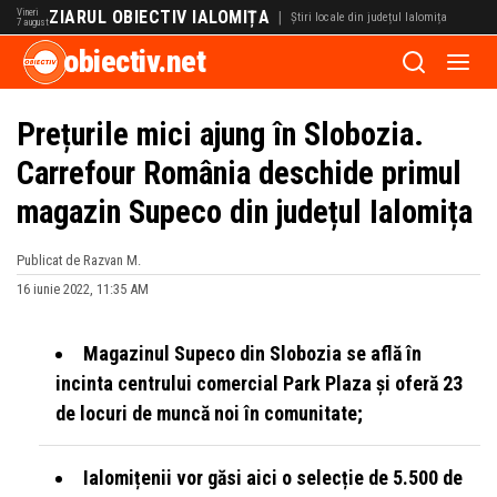
Vineri
ZIARUL OBIECTIV IALOMIȚA
|
Știri locale din județul Ialomița
7 august
obiectiv.net
Prețurile mici ajung în Slobozia.
Carrefour România deschide primul
magazin Supeco din județul Ialomița
Publicat de Razvan M.
16 iunie 2022, 11:35 AM
Magazinul Supeco din Slobozia se află în
incinta centrului comercial Park Plaza și oferă 23
de locuri de muncă noi în comunitate;
Ialomițenii vor găsi aici o selecție de 5.500 de