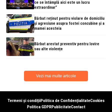
ce se întâmplă aici este un lucru
extraordinar”
Bărbat reținut pentru violare de domiciliu
și agresiune asupra fostei concubine și a
mamei acesteia
Bărbat arestat preventiv pentru lovire
sau alte violențe
Vezi mai multe articole
Termeni și condiții
Politica de Confidențialitate
Cookies
Politica GDPR
Publicitate
Contact