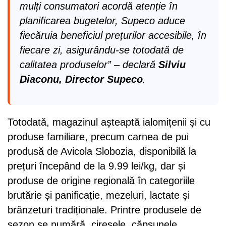
mulți consumatori acordă atenție în
planificarea bugetelor, Supeco aduce
fiecăruia beneficiul prețurilor accesibile, în
fiecare zi, asigurându-se totodată de
calitatea produselor”
– declară
Silviu
Diaconu, Director Supeco
.
Totodată, magazinul așteaptă ialomițenii și cu
produse familiare, precum carnea de pui
produsă de Avicola Slobozia, disponibilă la
prețuri începând de la 9.99 lei/kg, dar și
produse de origine regională în categoriile
brutărie și panificație, mezeluri, lactate și
brânzeturi tradiționale. Printre produsele de
sezon se numără, cireșele, căpșunele,