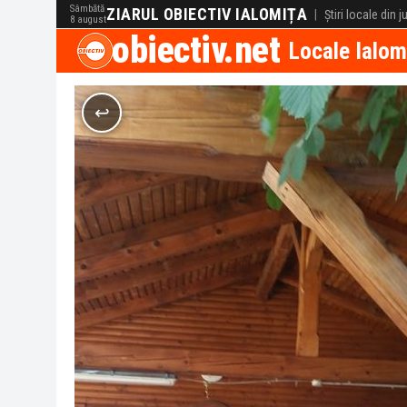
Sâmbătă
ZIARUL OBIECTIV IALOMIȚA
|
Știri locale din 
8 august
obiectiv.net
Locale Ialom