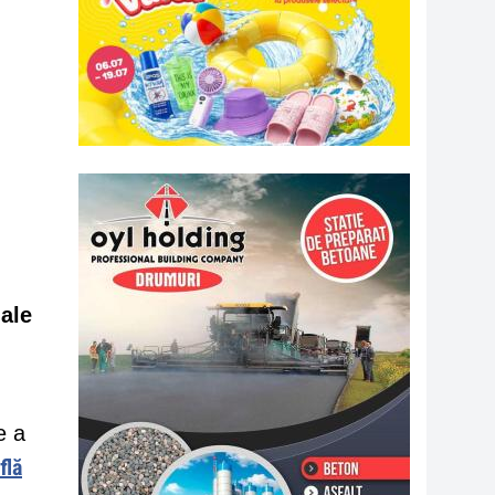
iale
e a
flă