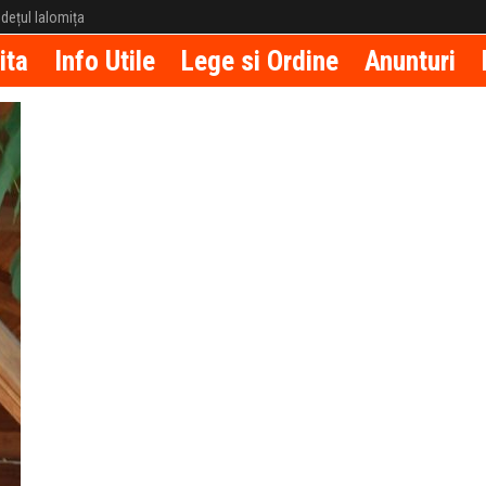
județul Ialomița
ita
Info Utile
Lege si Ordine
Anunturi