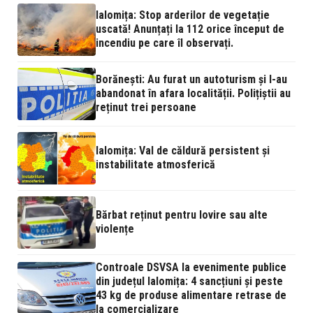
Ialomița: Stop arderilor de vegetație
uscată! Anunțați la 112 orice început de
incendiu pe care îl observați.
Borănești: Au furat un autoturism și l-au
abandonat în afara localității. Polițiștii au
reținut trei persoane
Ialomița: Val de căldură persistent și
instabilitate atmosferică
Bărbat reținut pentru lovire sau alte
violențe
Controale DSVSA la evenimente publice
din județul Ialomița: 4 sancțiuni și peste
43 kg de produse alimentare retrase de
la comercializare