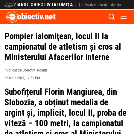
Duminică
ZIARUL OBIECTIV IALOMIȚA
|
Știri locale din județul Ialomița
9 august
obiectiv.net
Pompier ialomiţean, locul II la
campionatul de atletism şi cros al
Ministerului Afacerilor Interne
Publicat de Obiectiv Ialomita
22 iunie 2013, 12:29 PM
Subofițerul Florin Mangiurea, din
Slobozia, a obținut medalia de
argint și, implicit, locul II, proba de
viteză – 100 metri, la campionatul
de atletism şi cros al Ministerului