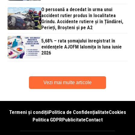
O persoană a decedat în urma unui
accident rutier produs în localitatea
Grindu. Accidente rutiere și în Țăndărei,
Perieți, Broșteni și pe A2
5,68% – rata şomajului înregistrat în
evidenţele AJOFM Ialomița în luna iunie
2026
Vezi mai multe articole
Termeni și condiții
Politica de Confidențialitate
Cookies
Politica GDPR
Publicitate
Contact