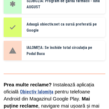
SLOBOZIA: Program de gardă farmacii - luna
AUGUST
Adaugă obiectiv.net ca sursă preferată pe
Google
IALOMIȚA: Se închide total circulația pe
Podul Bucu
Prea multe reclame?
Instalează aplicația
oficială
Obiectiv Ialomița
pentru telefoane
Android din Magazinul Google Play.
Mai
puține reclame
, navigare mai ușoară și mai