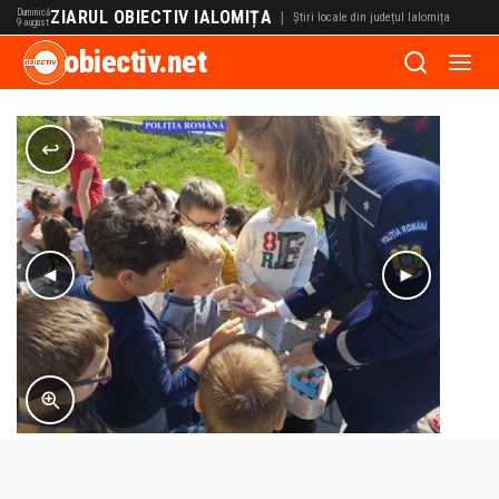
Duminică
ZIARUL OBIECTIV IALOMIȚA
|
Știri locale din județul Ialomița
9 august
obiectiv.net