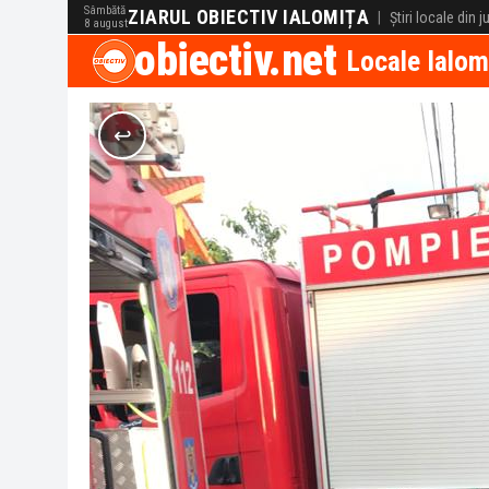
Sâmbătă
ZIARUL OBIECTIV IALOMIȚA
|
Știri locale din 
8 august
obiectiv.net
Locale Ialom