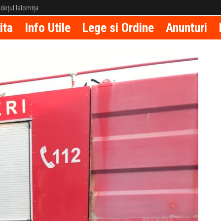
județul Ialomița
ita
Info Utile
Lege si Ordine
Anunturi