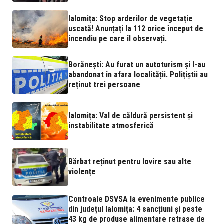
Ialomița: Stop arderilor de vegetație
uscată! Anunțați la 112 orice început de
incendiu pe care îl observați.
Borănești: Au furat un autoturism și l-au
abandonat în afara localității. Polițiștii au
reținut trei persoane
Ialomița: Val de căldură persistent și
instabilitate atmosferică
Bărbat reținut pentru lovire sau alte
violențe
Controale DSVSA la evenimente publice
din județul Ialomița: 4 sancțiuni și peste
43 kg de produse alimentare retrase de