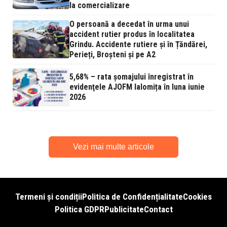
la comercializare
O persoană a decedat în urma unui
accident rutier produs în localitatea
Grindu. Accidente rutiere și în Țăndărei,
Perieți, Broșteni și pe A2
5,68% – rata şomajului înregistrat în
evidenţele AJOFM Ialomița în luna iunie
2026
Vezi mai multe articole
Termeni și condiții
Politica de Confidențialitate
Cookies
Politica GDPR
Publicitate
Contact