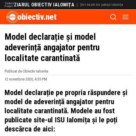
Sâmbătă
ZIARUL OBIECTIV IALOMIȚA
|
Știri locale din județul Ialomița
8 august
obiectiv.net
Model declarație și model
adeverință angajator pentru
localitate carantinată
Publicat de Obiectiv Ialomita
12 noiembrie 2020, 4:35 PM
Model declarație pe propria răspundere și
model de adeverință angajator pentru
localitate carantinată. Modele au fost
publicate site-ul ISU Ialomița și le poți
descărca de aici: