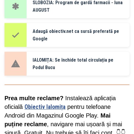
SLOBOZIA: Program de gardă farmacii - luna
AUGUST
Adaugă obiectiv.net ca sursă preferată pe
Google
IALOMIȚA: Se închide total circulația pe
Podul Bucu
Prea multe reclame?
Instalează aplicația
oficială
Obiectiv Ialomița
pentru telefoane
Android din Magazinul Google Play.
Mai
puține reclame
, navigare mai ușoară și mai
sigură. Gratuit. Nu trebuie să îți faci cont. 👇👇