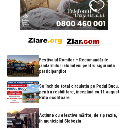
Festivalul Romilor – Recomandările
jandarmilor ialomițeni pentru siguranța
participanților
Se închide total circulația pe Podul Bucu,
pentru reabilitare, începând cu 11 august.
Ruta ocolitoare
Acțiune cu efective mărite, de tip razie,
în municipiul Slobozia