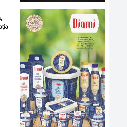
ă,
ația