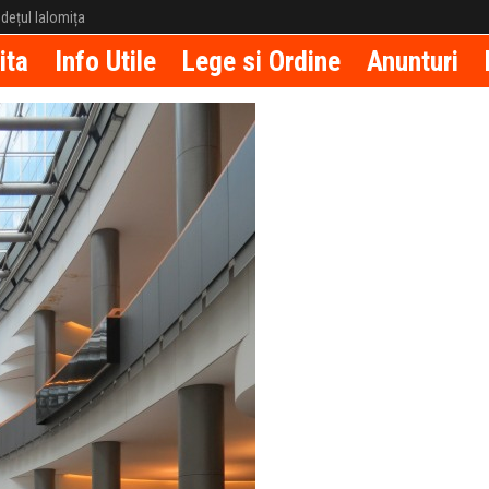
județul Ialomița
ita
Info Utile
Lege si Ordine
Anunturi