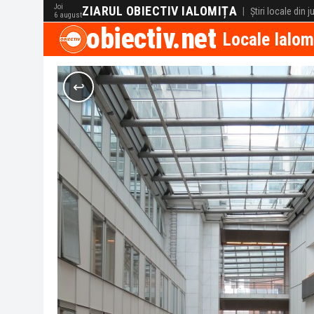
Joi
ZIARUL OBIECTIV IALOMIȚA
|
Știri locale din 
6 august
obiectiv.net
Locale Ialom