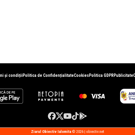
i și condiții
Politica de Confidențialitate
Cookies
Politica GDPR
Publicitate
Ziarul Obiectiv Ialomita
© 2026 | obiectiv.net