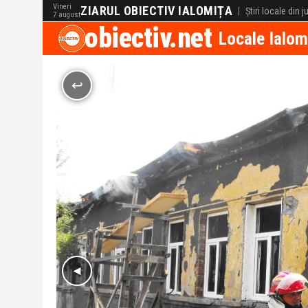
Vineri
ZIARUL OBIECTIV IALOMIȚA
|
Știri locale din 
7 august
obiectiv.net
Locale Ialom