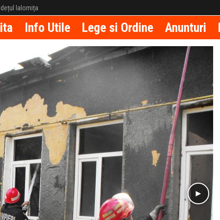
județul Ialomița
ita
Info Utile
Lege si Ordine
Anunturi