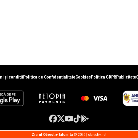
i și condiții
Politica de Confidențialitate
Cookies
Politica GDPR
Publicitate
Ziarul Obiectiv Ialomita
© 2026 | obiectiv.net