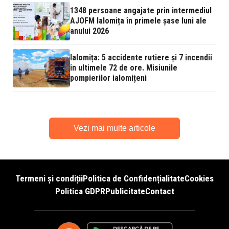
1348 persoane angajate prin intermediul
AJOFM Ialomița în primele șase luni ale
anului 2026
Ialomița: 5 accidente rutiere și 7 incendii
în ultimele 72 de ore. Misiunile
pompierilor ialomițeni
Vezi mai multe articole
Termeni și condiții
Politica de Confidențialitate
Cookies
Politica GDPR
Publicitate
Contact