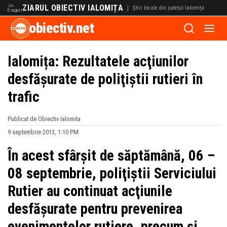
Joi
ZIARUL OBIECTIV IALOMIȚA
|
Știri locale din județul Ialomița
6 august
obiectiv.net
Ialomița: Rezultatele acţiunilor
desfăşurate de poliţiştii rutieri în
trafic
Publicat de Obiectiv Ialomita
9 septembrie 2013, 1:10 PM
În acest sfârşit de săptămână, 06 –
08 septembrie, poliţiştii Serviciului
Rutier au continuat acţiunile
desfăşurate pentru prevenirea
evenimentelor rutiere, precum şi