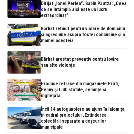
Dirijat „Ionel Perlea”. Sabin Păutza: „Ceea
ce se întâmplă aici este un lucru
extraordinar”
Bărbat reținut pentru violare de domiciliu
și agresiune asupra fostei concubine și a
mamei acesteia
Bărbat arestat preventiv pentru lovire
sau alte violențe
Produse retrase din magazinele Profi,
Penny și Lidl: stafide, semințe și
înghețată
Încă 14 autogunoiere au ajuns în Ialomița,
în cadrul proiectului „Extinderea
colectării separate a deșeurilor
municipale