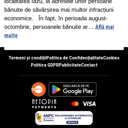
localitatea Iazu, la adresele unor persoane
bănuite de săvârșirea mai multor infracțiuni
economice. În fapt, în perioada august-
octombrie, persoanele bănuite ar…
Află mai
multe
Termeni și condiții
Politica de Confidențialitate
Cookies
Politica GDPR
Publicitate
Contact