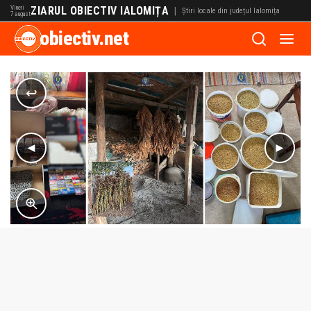
Vineri
ZIARUL OBIECTIV IALOMIȚA
|
Știri locale din județul Ialomița
7 august
obiectiv.net