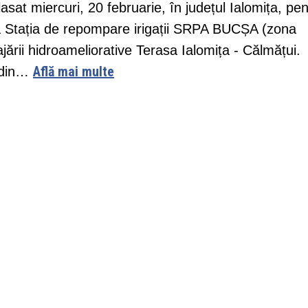
lasat miercuri, 20 februarie, în județul Ialomița, pen
re la Stația de repompare irigații SRPA BUCȘA (zona
jării hidroameliorative Terasa Ialomița - Călmățui.
Află mai multe
 din…