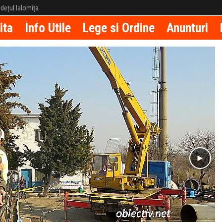
județul Ialomița
ita
Info Utile
Lege si Ordine
Anunturi