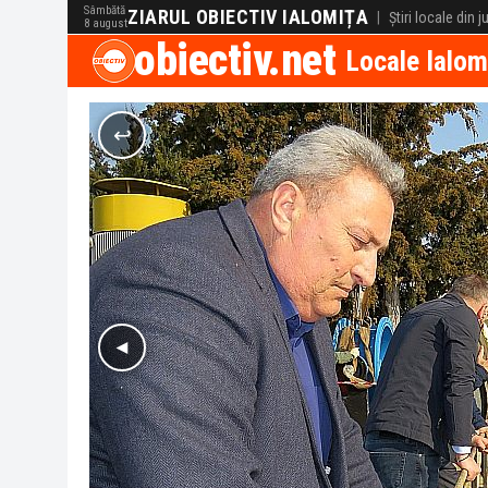
Sâmbătă
ZIARUL OBIECTIV IALOMIȚA
|
Știri locale din 
8 august
obiectiv.net
Locale Ialom