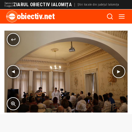
Duminică
ZIARUL OBIECTIV IALOMIȚA
|
Știri locale din județul Ialomița
9 august
obiectiv.net